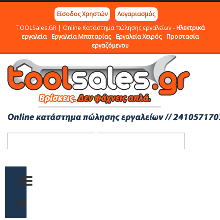
Είσοδος Χρηστών
Λογαριασμός
TOOLSales.GR | Online Κατάστημα πώλησης εργαλείων -
Ηλεκτρικά
εργαλεία
-
Εργαλεία Μπαταρίας
-
Εργαλεία Χειρός
-
Προστασία
εργαζόμενου
TOGGLE MENU