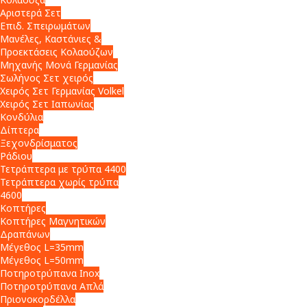
Αριστερά Σετ
Επιδ. Σπειρωμάτων
Μανέλες, Καστάνιες &
Προεκτάσεις Κολαούζων
Μηχανής Μονά Γερμανίας
Σωλήνος Σετ χειρός
Χειρός Σετ Γερμανίας Volkel
Χειρός Σετ Ιαπωνίας
Κονδύλια
Δίπτερα
Ξεχονδρίσματος
Ράδιου
Τετράπτερα με τρύπα 4400
Τετράπτερα χωρίς τρύπα
4600
Κοπτήρες
Κοπτήρες Μαγνητικών
Δραπάνων
Μέγεθος L=35mm
Μέγεθος L=50mm
Ποτηροτρύπανα Inox
Ποτηροτρύπανα Απλά
Πριονοκορδέλλα