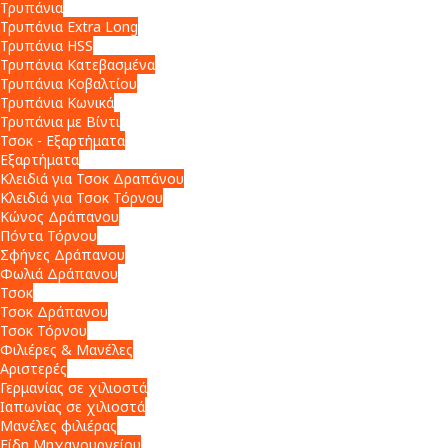
Τρυπάνια
Τρυπάνια Extra Long
Τρυπάνια HSS
Τρυπάνια Κατεβασμένα
Τρυπάνια Κοβαλτίου
Τρυπάνια Κωνικά
Τρυπάνια με Βίντι
Τσοκ - Εξαρτήματα
Εξαρτήματα
Κλειδιά για Τσοκ Δραπάνου
Κλειδιά για Τσοκ Τόρνου
Κώνος Δράπανου
Πόντα Τόρνου
Σφήνες Δράπανου
Φωλιά Δράπανου
Τσοκ
Τσοκ Δράπανου
Τσοκ Τόρνου
Φιλιέρες & Μανέλες
Αριστερές
Γερμανίας σε χιλιοστά
Ιαπωνίας σε χιλιοστά
Μανέλες φιλιέρας
Είδη Μηχανουργείου