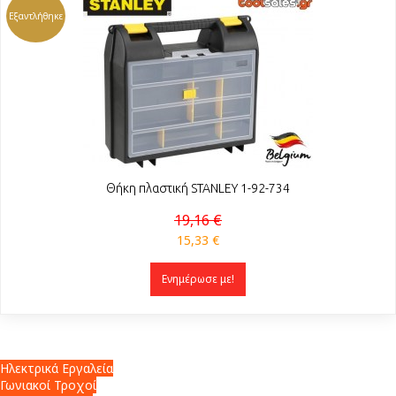
Εξαντλήθηκε
Θήκη πλαστική STANLEY 1-92-734
19,16 €
15,33 €
Ενημέρωσε με!
Ηλεκτρικά Εργαλεία
Γωνιακοί Τροχοί