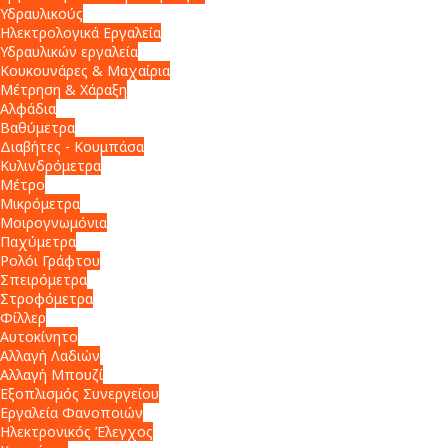
Υδραυλικούς
Ηλεκτρολογικά Εργαλεία
Υδραυλικών εργαλεία
Κουκουνάρες & Μαχαίρια
Μέτρηση & Χάραξη
Αλφάδια
Βαθύμετρα
Διαβήτες - Κουμπάσα
Κυλινδρόμετρα
Μέτρο
Μικρόμετρα
Μοιρογνωμόνια
Παχύμετρα
Ρολόι Γράφτου
Σπειρόμετρα
Στροφόμετρα
Φίλλερ
Αυτοκίνητο
Αλλαγή Λαδιών
Αλλαγή Μπουζί
Εξοπλισμός Συνεργείου
Εργαλεία Φανοποιών
Ηλεκτρονικός Έλεγχος