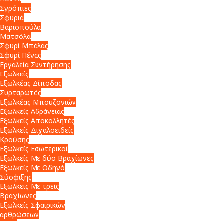
Σγρόπιες
Σφυριά
Βαριοπούλα
Ματσόλα
Σφυρί Μπάλας
Σφυρί Πένας
Εργαλεία Συντήρησης
Εξωλκείς
Εξωλκέας Δίποδας
Συρταρωτός
Εξωλκέας Μπουζονιών
Εξωλκείς Αδράνειας
Εξωλκείς Αποκολλητές
Εξωλκείς Διχαλοειδείς
Κρούσης
Εξωλκείς Εσωτερικοί
Εξωλκείς Με δύο Βραχίωνες
Εξωλκείς Με Οδηγό
Σύσφιξης
Εξωλκείς Με τρείς
Βραχίωνες
Εξωλκείς Σφαιρικών
αρθρώσεων