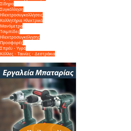
Σίδηρο
Συγκόλληση
Ηλεκτροσυγκολλήσεις
Κολλητήρια Ηλεκτρικά
Μανόμετρα
Τσιμπίδες
Ηλεκτροσυγκόλησης
Προσφορές
Σπρέϋ - Υγρά
Κόλλες - Ταινίες - Δεστράκια