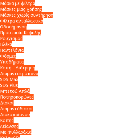
Μάσκα με φίλτρα
Μάσκες μιας χρήσης
Μάσκες χωρίς συντήρηση
Φίλτρα ανταλλακτικά
Οδοσήμανση
Προστασία Κεφαλής
Ρουχισμός
Γιλέκα
Παντελόνια
Φόρμες
Υποδήματα
Κοπή - Διάτρηση
Διαμαντοτρύπανα
SDS Max
SDS Plus
Μπετού Απλά
Ποτηροκορώνες
Δίσκοι
Διαμαντόδισκοι
Δισκοπρίονου
Κοπής
Λείανσης
Με Φυλλαράκια
Κολαούζα