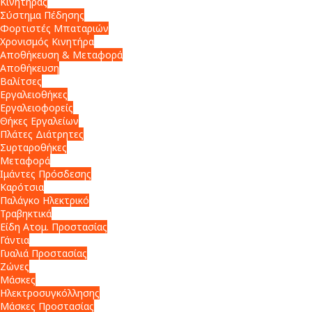
Κινητήρας
Σύστημα Πέδησης
Φορτιστές Μπαταριών
Χρονισμός Κινητήρα
Αποθήκευση & Μεταφορά
Αποθήκευση
Βαλίτσες
Εργαλειοθήκες
Εργαλειοφορείς
Θήκες Εργαλείων
Πλάτες Διάτρητες
Συρταροθήκες
Μεταφορά
Ιμάντες Πρόσδεσης
Καρότσια
Παλάγκο Ηλεκτρικό
Τραβηκτικά
Είδη Ατομ. Προστασίας
Γάντια
Γυαλιά Προστασίας
Ζώνες
Μάσκες
Ηλεκτροσυγκόλλησης
Μάσκες Προστασίας