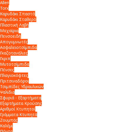
Allen
Torx
Καρυδάκι Σπαστό
Καρυδάκι Σταθερό
Πλαστική Λαβή
Μαχαίρια
Πενσοειδή
Απογυμνωτές
Ασφαλειοτσίμπιδα
Γκαζοτανάλιες
Γκριπ
Μυτοτσίμπιδα
Πένσες
Πλαγιοκόφτες
Πριτσιναδόροι
Τσιμπίδες Υδραυλικών
Ψαλίδια
Σφυριά - Εξαρτήματα
Εξαρτήματα Κρούσης
Αριθμοί Κτυπητοί
Γράμματα Κτυπητά
Ζουμπάς
Καλέμι
Πόντα