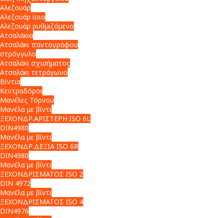
Αλεζουάρ
Αλεζουάρ ίσιο
Αλεζουάρ ρυθμιζόμενο
Ατσαλάκια
Ατσαλάκι παντογράφου
στρόγγυλο
Ατσαλάκι σχισήματος
Ατσαλάκι τετράγωνο
Βίντια
Κεντραδόροι
Μανέλες Τόρνου
Μανέλα με βίντι
ΞΕΧΟΝΔΡ.ΑΡΙΣΤΕΡΗ ISO 6L
DIN4980
Μανέλα με βίντι
ΞΕΧΟΝΔΡ.ΔΕΞΙΑ ISO 6R
DIN4980
Μανέλα με βίντι
ΞΕΧΟΝΔΡΙΣΜΑΤΟΣ ISO 2
DIN 4972
Μανέλα με βίντι
ΞΕΧΟΝΔΡΙΣΜΑΤΟΣ ISO 4
DIN4976