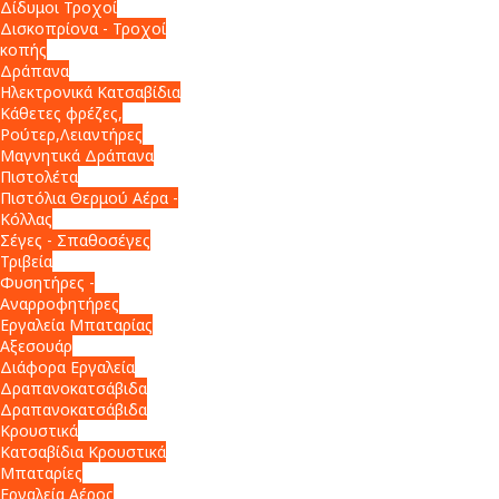
Δίδυμοι Τροχοί
Δισκοπρίονα - Τροχοί
κοπής
Δράπανα
Ηλεκτρονικά Κατσαβίδια
Κάθετες φρέζες,
Ρούτερ,Λειαντήρες
Μαγνητικά Δράπανα
Πιστολέτα
Πιστόλια Θερμού Αέρα -
Κόλλας
Σέγες - Σπαθοσέγες
Τριβεία
Φυσητήρες -
Αναρροφητήρες
Εργαλεία Μπαταρίας
Αξεσουάρ
Διάφορα Εργαλεία
Δραπανοκατσάβιδα
Δραπανοκατσάβιδα
Κρουστικά
Κατσαβίδια Κρουστικά
Μπαταρίες
Εργαλεία Αέρος