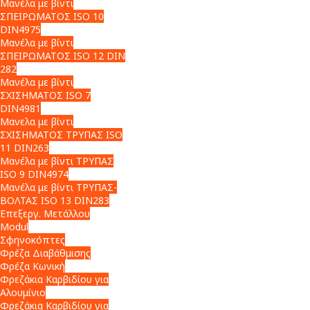
Μανέλα με βίντι
ΣΠΕΙΡΩΜΑΤΟΣ ISO 10
DIN4975
Μανέλα με βίντι
ΣΠΕΙΡΩΜΑΤΟΣ ISO 12 DIN
282
Μανέλα με βίντι
ΣΧΙΣΗΜΑΤΟΣ ISO 7
DIN4981
Μανελα με βίντι
ΣΧΙΣΗΜΑΤΟΣ ΤΡΥΠΑΣ ISO
11 DIN263
Μανέλα με βίντι ΤΡΥΠΑΣ
ISO 9 DIN4974
Μανέλα με βίντι ΤΡΥΠΑΣ-
ΒΟΛΤΑΣ ISO 13 DIN283
Επεξεργ. Μετάλλου
Modul
Σφηνοκόπτες
Φρέζα Διαβάθμισης
Φρέζα Κωνική
Φρεζάκια Καρβιδίου για
Αλουμίνιο
Φρεζάκια Καρβιδίου για