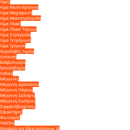
Λίμες
Λίμα Αλυσοπριόνου
Λίμα Μαχαιρωτή
Λίμα Μισοστρόγγυλη
Λίμα Πλακέ
Λίμα Πλακέ Τόρνου
Λίμα Στρόγγυλη
Λίμα Τετράγωνη
Λίμα Τρίγωνη
Χειρολαβές Λιμών
Λίπανση
Βαλβολινιέρα
Γρασσαδόροι
Λαδικά
Μέγγενες
Μέγγενη Δραπάνου
Μέγγενη Πάγκου
Μέγγενη Σαπόρτι
Μέγγενη Σωλήνος
Συρματόβουρτσες
Σφιγκτήρες
Φωτισμός
Ψαλίδια
Εργαλεία για Ηλεκτρολόγους &