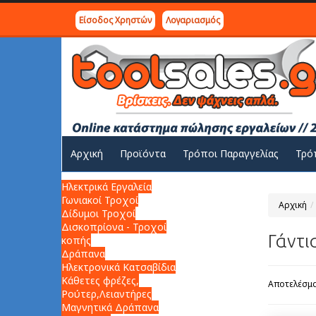
Είσοδος Χρηστών
Λογαριασμός
Αρχική
Προϊόντα
Τρόποι Παραγγελίας
Τρό
Ηλεκτρικά Εργαλεία
Γωνιακοί Τροχοί
Αρχική
Δίδυμοι Τροχοί
Δισκοπρίονα - Τροχοί
Γάντι
κοπής
Δράπανα
Ηλεκτρονικά Κατσαβίδια
Κάθετες φρέζες,
Αποτελέσματ
Ρούτερ,Λειαντήρες
Μαγνητικά Δράπανα