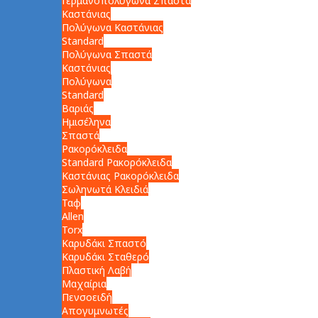
Γερμανοπολύγωνα Σπαστά
Καστάνιας
Πολύγωνα Καστάνιας
Standard
Πολύγωνα Σπαστά
Καστάνιας
Πολύγωνα
Standard
Βαριάς
Ημισέληνα
Σπαστά
Ρακορόκλειδα
Standard Ρακορόκλειδα
Καστάνιας Ρακορόκλειδα
Σωληνωτά Κλειδιά
Ταφ
Allen
Torx
Καρυδάκι Σπαστό
Καρυδάκι Σταθερό
Πλαστική Λαβή
Μαχαίρια
Πενσοειδή
Απογυμνωτές