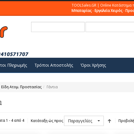
TOOLSales.GR | Online Κατάστημα 
Μπαταρίας
-
Εργαλεία Χειρός
-
Προσ
ποι Πληρωμής
Τρόποι Αποστολής
Όροι Χρήσης
Είδη Ατομ. Προστασίας
Γάντια
α
Παραγγελίες
α 1 - 4 από 4
Κατάταξη ώς προς
Προβολ