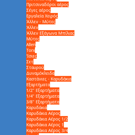
Πριτσιναδόροι αέρος
Σέγες αέρος
Εργαλεία Χειρός
Άλλεν - Μύτες
Άλλεν
Άλλεν Εξάγωνα Μπίλιας
Μύτες
Allen
Torx
Ίσιες
Σετ
Σταυρού
Δυναμόκλειδα
Καστάνιες - Καρυδάκια
Εξαρτήματα
1/2" Εξαρτήματα
1/4" Εξαρτήματα
3/8" Εξαρτήματα
Καρυδάκια
Καρυδάκια Αέρος
Καρυδάκια Αέρος 1/2
Καρυδάκια Αέρος 1
Καρυδάκια Αέρος 3/4