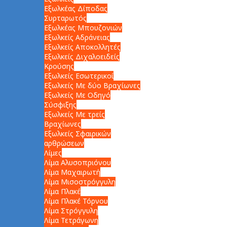
Εξωλκέας Δίποδας
Συρταρωτός
Εξωλκέας Μπουζονιών
Εξωλκείς Αδράνειας
Εξωλκείς Αποκολλητές
Εξωλκείς Διχαλοειδείς
Κρούσης
Εξωλκείς Εσωτερικοί
Εξωλκείς Με δύο Βραχίωνες
Εξωλκείς Με Οδηγό
Σύσφιξης
Εξωλκείς Με τρείς
Βραχίωνες
Εξωλκείς Σφαιρικών
αρθρώσεων
Λίμες
Λίμα Αλυσοπριόνου
Λίμα Μαχαιρωτή
Λίμα Μισοστρόγγυλη
Λίμα Πλακέ
Λίμα Πλακέ Τόρνου
Λίμα Στρόγγυλη
Λίμα Τετράγωνη