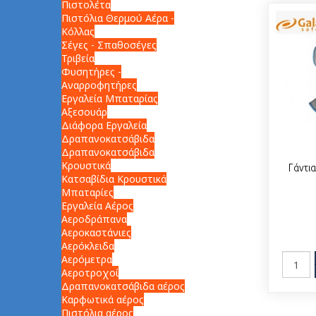
Πιστολέτα
Πιστόλια Θερμού Αέρα -
Κόλλας
Σέγες - Σπαθοσέγες
Τριβεία
Φυσητήρες -
Αναρροφητήρες
Εργαλεία Μπαταρίας
Αξεσουάρ
Διάφορα Εργαλεία
Δραπανοκατσάβιδα
Δραπανοκατσάβιδα
Κρουστικά
Γάντι
Κατσαβίδια Κρουστικά
Μπαταρίες
Εργαλεία Αέρος
Αεροδράπανα
Αεροκαστάνιες
Αερόκλειδα
Αερόμετρα
Αεροτροχοί
Δραπανοκατσάβιδα αέρος
Καρφωτικά αέρος
Πιστόλια αέρος