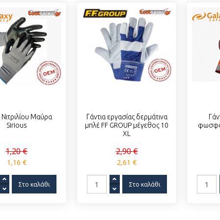
α Νιτριλίου Μαύρα
Γάντια εργασίας δερμάτινα
Γάν
Sirious
μπλέ FF GROUP μέγεθος 10
φωσφο
XL
1,20 €
2,90 €
1,16 €
2,61 €