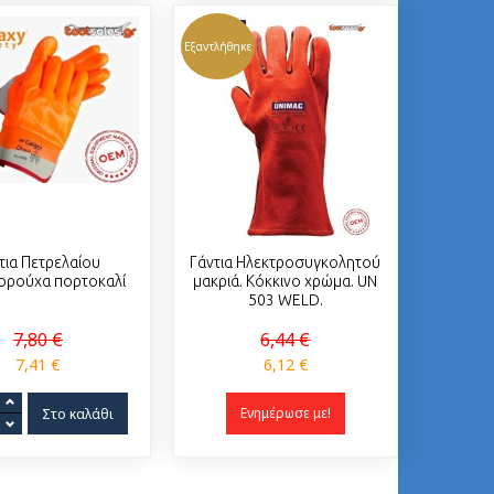
Εξαντλήθηκε
τια Πετρελαίου
Γάντια Ηλεκτροσυγκολητού
ρούχα πορτοκαλί
μακριά. Κόκκινο χρώμα. UN
503 WELD.
7,80 €
6,44 €
7,41 €
6,12 €
Ενημέρωσε με!