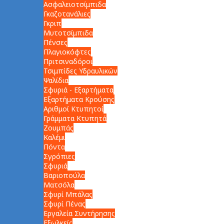
Ασφαλειοτσίμπιδα
Γκαζοτανάλιες
Γκριπ
Μυτοτσίμπιδα
Πένσες
Πλαγιοκόφτες
Πριτσιναδόροι
Τσιμπίδες Υδραυλικών
Ψαλίδια
Σφυριά - Εξαρτήματα
Εξαρτήματα Κρούσης
Αριθμοί Κτυπητοί
Γράμματα Κτυπητά
Ζουμπάς
Καλέμι
Πόντα
Σγρόπιες
Σφυριά
Βαριοπούλα
Ματσόλα
Σφυρί Μπάλας
Σφυρί Πένας
Εργαλεία Συντήρησης
Εξωλκείς