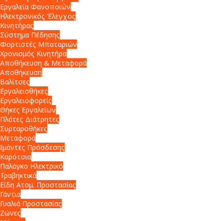
Εργαλεία Φανοποιών
Ηλεκτρονικός Έλεγχος
Κινητήρας
Σύστημα Πέδησης
Φορτιστές Μπαταριών
Χρονισμός Κινητήρα
Αποθήκευση & Μεταφορά
Αποθήκευση
Βαλίτσες
Εργαλειοθήκες
Εργαλειοφορείς
Θήκες Εργαλείων
Πλάτες Διάτρητες
Συρταροθήκες
Μεταφορά
Ιμάντες Πρόσδεσης
Καρότσια
Παλάγκο Ηλεκτρικό
Τραβηκτικά
Είδη Ατομ. Προστασίας
Γάντια
Γυαλιά Προστασίας
Ζώνες