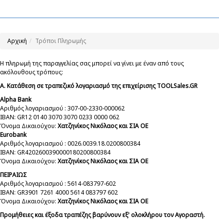
Αρχική
Τρόποι Πληρωμής
Η πληρωμή της παραγγελίας σας μπορεί να γίνει με έναν από τους
ακόλουθους τρόπους:
A. Κατάθεση σε τραπεζικό λογαριασμό της επιχείρισης TOOLSales.GR
Alpha Bank
Αριθμός λογαριασμού : 307-00-2330-000062
IBAN: GR12 0140 3070 3070 0233 0000 062
Όνομα Δικαιούχου:
Χατζηνίκος Νικόλαος και ΣΙΑ ΟΕ
Eurobank
Αριθμός λογαριασμού : 0026.0039.18.0200800384
IBAN: GR4202600390000180200800384
Όνομα Δικαιούχου:
Χατζηνίκος Νικόλαος και ΣΙΑ ΟΕ
ΠΕΙΡΑΙΩΣ
Αριθμός λογαριασμού : 5614-083797-602
IBAN: GR3901 7261 4000 5614 083797 602
Όνομα Δικαιούχου:
Χατζηνίκος Νικόλαος και ΣΙΑ ΟΕ
Προμήθειες και έξοδα τραπέζης βαρύνουν εξ' ολοκλήρου τον Αγοραστή.