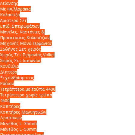
Λείανσης
Με Φυλλαράκια
Κολαούζα
Αριστερά Σετ
Επιδ. Σπειρωμάτων
Μανέλες, Καστάνιες &
Προεκτάσεις Κολαούζων
Μηχανής Μονά Γερμανίας
Σωλήνος Σετ χειρός
Χειρός Σετ Γερμανίας Volkel
Χειρός Σετ Ιαπωνίας
Κονδύλια
Δίπτερα
Ξεχονδρίσματος
Ράδιου
Τετράπτερα με τρύπα 4400
Τετράπτερα χωρίς τρύπα
4600
Κοπτήρες
Κοπτήρες Μαγνητικών
Δραπάνων
Μέγεθος L=35mm
Μέγεθος L=50mm
Ποτηροτρύπανα Inox