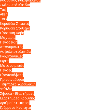
Καστάνιας Ρακορόκλειδα
Σωληνωτά Κλειδιά
Ταφ
Allen
Torx
Καρυδάκι Σπαστό
Καρυδάκι Σταθερό
Πλαστική Λαβή
Μαχαίρια
Πενσοειδή
Απογυμνωτές
Ασφαλειοτσίμπιδα
Γκαζοτανάλιες
Γκριπ
Μυτοτσίμπιδα
Πένσες
Πλαγιοκόφτες
Πριτσιναδόροι
Τσιμπίδες Υδραυλικών
Ψαλίδια
Σφυριά - Εξαρτήματα
Εξαρτήματα Κρούσης
Αριθμοί Κτυπητοί
Γράμματα Κτυπητά