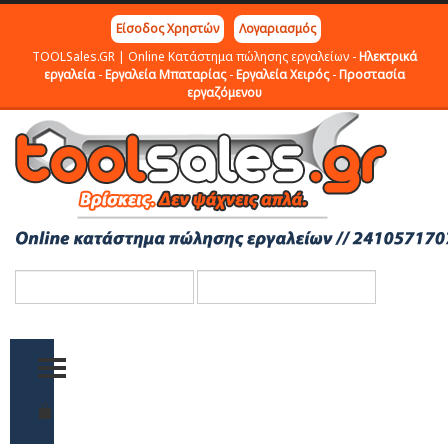
Είσοδος Χρηστών
Λογαριασμός
TOOLSales.GR | Online Κατάστημα πώλησης εργαλείων -
Ηλεκτρικά
εργαλεία
-
Εργαλεία Μπαταρίας
-
Εργαλεία Χειρός
-
Προστασία
εργαζόμενου
TOGGLE MENU