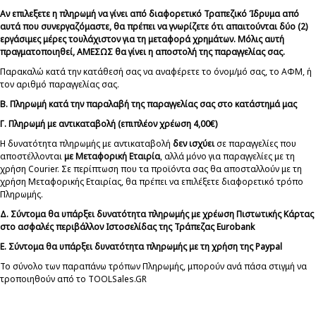
Αν επιλεξετε η πληρωμή να γίνει από διαφορετικό Τραπεζικό Ίδρυμα από
αυτά που συνεργαζόμαστε, θα πρέπει να γνωρίζετε ότι απαιτούνται δύο (2)
εργάσιμες μέρες τουλάχιστον για τη μεταφορά χρημάτων. Μόλις αυτή
πραγματοποιηθεί, ΑΜΕΣΩΣ θα γίνει η αποστολή της παραγγελίας σας.
Παρακαλώ κατά την κατάθεσή σας να αναφέρετε το όνομ/μό σας, το ΑΦΜ, ή
τον αριθμό παραγγελίας σας.
B. Πληρωμή κατά την παραλαβή της παραγγελίας σας στο κατάστημά μας
Γ. Πληρωμή με αντικαταβολή (επιπλέον χρέωση 4,00€)
Η δυνατότητα πληρωμής με αντικαταβολή
δεν ισχύει
σε παραγγελίες που
αποστέλλονται
με Μεταφορική Εταιρία
, αλλά μόνο για παραγγελίες με τη
χρήση Courier. Σε περίπτωση που τα προϊόντα σας θα αποσταλλούν με τη
χρήση Μεταφορικής Εταιρίας, θα πρέπει να επιλέξετε διαφορετικό τρόπο
Πληρωμής.
Δ. Σύντομα θα υπάρξει δυνατότητα πληρωμής με χρέωση Πιστωτικής Κάρτας
στο ασφαλές περιβάλλον Ιστοσελίδας της Τράπεζας Eurobank
Ε. Σύντομα θα υπάρξει δυνατότητα πληρωμής με τη χρήση της Paypal
Το σύνολο των παραπάνω τρόπων Πληρωμής, μπορούν ανά πάσα στιγμή να
τροποιηθούν από το TOOLSales.GR