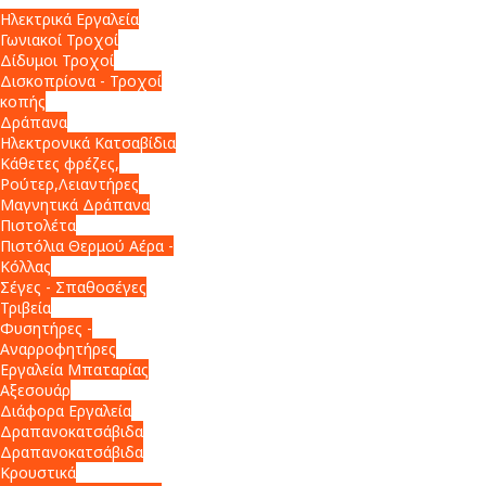
Ηλεκτρικά Εργαλεία
Γωνιακοί Τροχοί
Δίδυμοι Τροχοί
Δισκοπρίονα - Τροχοί
κοπής
Δράπανα
Ηλεκτρονικά Κατσαβίδια
Κάθετες φρέζες,
Ρούτερ,Λειαντήρες
Μαγνητικά Δράπανα
Πιστολέτα
Πιστόλια Θερμού Αέρα -
Κόλλας
Σέγες - Σπαθοσέγες
Τριβεία
Φυσητήρες -
Αναρροφητήρες
Εργαλεία Μπαταρίας
Αξεσουάρ
Διάφορα Εργαλεία
Δραπανοκατσάβιδα
Δραπανοκατσάβιδα
Κρουστικά