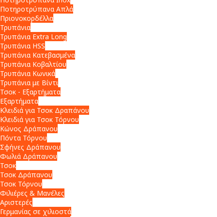
Ποτηροτρύπανα Απλά
Πριονοκορδέλλα
Τρυπάνια
Τρυπάνια Extra Long
Τρυπάνια HSS
Τρυπάνια Κατεβασμένα
Τρυπάνια Κοβαλτίου
Τρυπάνια Κωνικά
Τρυπάνια με Βίντι
Τσοκ - Εξαρτήματα
Εξαρτήματα
Κλειδιά για Τσοκ Δραπάνου
Κλειδιά για Τσοκ Τόρνου
Κώνος Δράπανου
Πόντα Τόρνου
Σφήνες Δράπανου
Φωλιά Δράπανου
Τσοκ
Τσοκ Δράπανου
Τσοκ Τόρνου
Φιλιέρες & Μανέλες
Αριστερές
Γερμανίας σε χιλιοστά