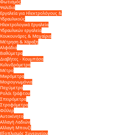
Φωτισμός
Ψαλίδια
Εργαλεία για Ηλεκτρολόγους &
Υδραυλικούς
Ηλεκτρολογικά Εργαλεία
Υδραυλικών εργαλεία
Κουκουνάρες & Μαχαίρια
Μέτρηση & Χάραξη
Αλφάδια
Βαθύμετρα
Διαβήτες - Κουμπάσα
Κυλινδρόμετρα
Μέτρο
Μικρόμετρα
Μοιρογνωμόνια
Παχύμετρα
Ρολόι Γράφτου
Σπειρόμετρα
Στροφόμετρα
Φίλλερ
Αυτοκίνητο
Αλλαγή Λαδιών
Αλλαγή Μπουζί
Εξοπλισμός Συνεργείου