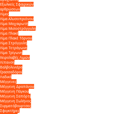
Εξωλκείς Σφαιρικών
αρθρώσεων
Λίμες
Λίμα Αλυσοπριόνου
Λίμα Μαχαιρωτή
Λίμα Μισοστρόγγυλη
Λίμα Πλακέ
Λίμα Πλακέ Τόρνου
Λίμα Στρόγγυλη
Λίμα Τετράγωνη
Λίμα Τρίγωνη
Χειρολαβές Λιμών
Λίπανση
Βαλβολινιέρα
Γρασσαδόροι
Λαδικά
Μέγγενες
Μέγγενη Δραπάνου
Μέγγενη Πάγκου
Μέγγενη Σαπόρτι
Μέγγενη Σωλήνος
Συρματόβουρτσες
Σφιγκτήρες