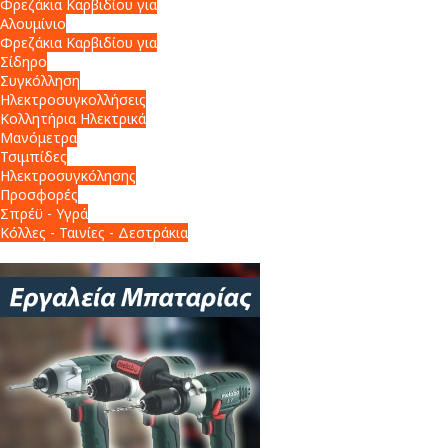
Φρεζάκια Καρβιδίου για
Αλουμίνιο
Φρεζάκια Καρβιδίου για
Σίδηρο
Συγκόλληση
Ηλεκτροσυγκολλήσεις
Κολλητήρια Ηλεκτρικά
Μανόμετρα
Τσιμπίδες
Ηλεκτροσυγκόλησης
Προσφορές
Σπρέϋ - Υγρά
Κόλλες - Ταινίες - Δεστράκια