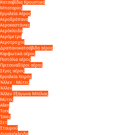
Κατσαβίδια Κρουστικά
Μπαταρίες
Εργαλεία Αέρος
Αεροδράπανα
Αεροκαστάνιες
Αερόκλειδα
Αερόμετρα
Αεροτροχοί
Δραπανοκατσάβιδα αέρος
Καρφωτικά αέρος
Πιστόλια αέρος
Πριτσιναδόροι αέρος
Σέγες αέρος
Εργαλεία Χειρός
Άλλεν - Μύτες
Άλλεν
Άλλεν Εξάγωνα Μπίλιας
Μύτες
Allen
Torx
Ίσιες
Σετ
Σταυρού
Δυναμόκλειδα