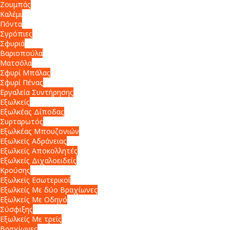
Ζουμπάς
Καλέμι
Πόντα
Σγρόπιες
Σφυριά
Βαριοπούλα
Ματσόλα
Σφυρί Μπάλας
Σφυρί Πένας
Εργαλεία Συντήρησης
Εξωλκείς
Εξωλκέας Δίποδας
Συρταρωτός
Εξωλκέας Μπουζονιών
Εξωλκείς Αδράνειας
Εξωλκείς Αποκολλητές
Εξωλκείς Διχαλοειδείς
Κρούσης
Εξωλκείς Εσωτερικοί
Εξωλκείς Με δύο Βραχίωνες
Εξωλκείς Με Οδηγό
Σύσφιξης
Εξωλκείς Με τρείς
Βραχίωνες