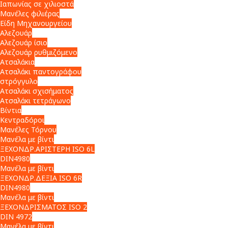
Ιαπωνίας σε χιλιοστά
Μανέλες φιλιέρας
Είδη Μηχανουργείου
Αλεζουάρ
Αλεζουάρ ίσιο
Αλεζουάρ ρυθμιζόμενο
Ατσαλάκια
Ατσαλάκι παντογράφου
στρόγγυλο
Ατσαλάκι σχισήματος
Ατσαλάκι τετράγωνο
Βίντια
Κεντραδόροι
Μανέλες Τόρνου
Μανέλα με βίντι
ΞΕΧΟΝΔΡ.ΑΡΙΣΤΕΡΗ ISO 6L
DIN4980
Μανέλα με βίντι
ΞΕΧΟΝΔΡ.ΔΕΞΙΑ ISO 6R
DIN4980
Μανέλα με βίντι
ΞΕΧΟΝΔΡΙΣΜΑΤΟΣ ISO 2
DIN 4972
Μανέλα με βίντι