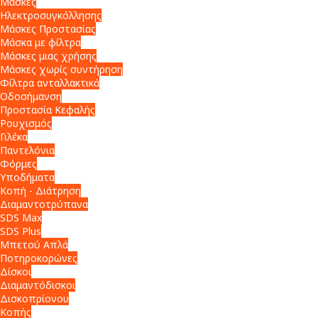
Μάσκες
Ηλεκτροσυγκόλλησης
Μάσκες Προστασίας
Μάσκα με φίλτρα
Μάσκες μιας χρήσης
Μάσκες χωρίς συντήρηση
Φίλτρα ανταλλακτικά
Οδοσήμανση
Προστασία Κεφαλής
Ρουχισμός
Γιλέκα
Παντελόνια
Φόρμες
Υποδήματα
Κοπή - Διάτρηση
Διαμαντοτρύπανα
SDS Max
SDS Plus
Μπετού Απλά
Ποτηροκορώνες
Δίσκοι
Διαμαντόδισκοι
Δισκοπρίονου
Κοπής