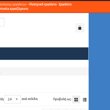
πώλησης εργαλείων -
Ηλεκτρικά εργαλεία
-
Εργαλεία
τασία εργαζόμενου
ς
24
ανά σελίδα
λή
Προβολή ως: