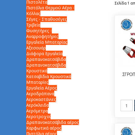
Πιστολέτα
Σελίδα 1 απ
Πιστόλια Θερμού Αέρα -
Κόλλας
Σέγες - Σπαθοσέγες
Τριβεία
Φυσητήρες -
Αναρροφητήρες
Εργαλεία Μπαταρίας
Αξεσουάρ
Διάφορα Εργαλεία
Δραπανοκατσάβιδα
Δραπανοκατσάβιδα
Κρουστικά
ΣΓΡΟΠ
Κατσαβίδια Κρουστικά
Μπαταρίες
Εργαλεία Αέρος
Αεροδράπανα
Αεροκαστάνιες
Αερόκλειδα
Αερόμετρα
Αεροτροχοί
Δραπανοκατσάβιδα αέρος
Καρφωτικά αέρος
Πιστόλια αέρος