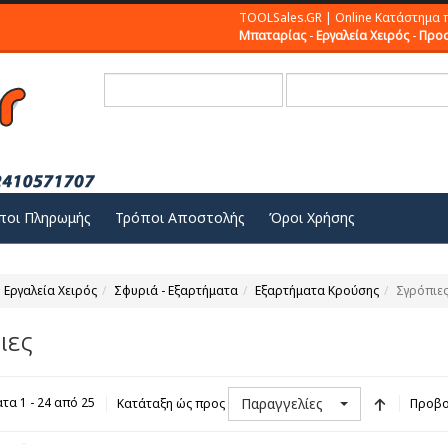
TOOLSales.GR | Online Κατάστημα 
Μπαταρίας
-
Εργαλεία Χειρός
-
Προσ
ποι Πληρωμής
Τρόποι Αποστολής
Όροι Χρήσης
Εργαλεία Χειρός
Σφυριά - Εξαρτήματα
Εξαρτήματα Κρούσης
Σγρόπιε
ιες
Παραγγελίες
τα 1 - 24 από 25
Κατάταξη ώς προς
Προβο