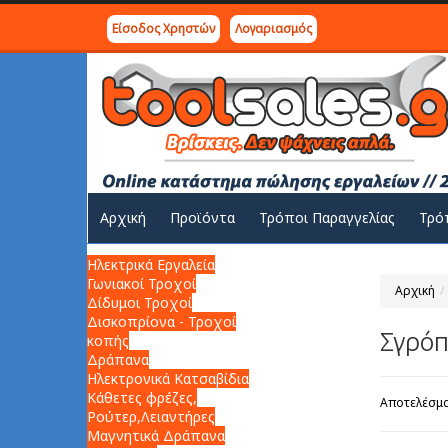
Είσοδος Χρηστών
Λογαριασμός
Αρχική
Προϊόντα
Τρόποι Παραγγελίας
Τρό
Ηλεκτρικά Εργαλεία
Γωνιακοί Τροχοί
Αρχική
Δίδυμοι Τροχοί
Δισκοπρίονα - Τροχοί
Σγρόπ
κοπής
Δράπανα
Ηλεκτρονικά Κατσαβίδια
Κάθετες φρέζες,
Αποτελέσμα
Ρούτερ,Λειαντήρες
Μαγνητικά Δράπανα