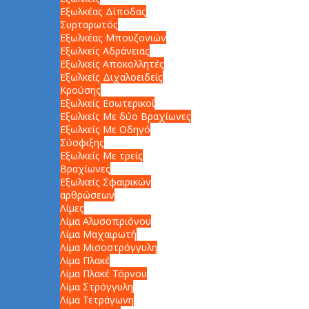
Εξωλκέας Δίποδας
Συρταρωτός
Εξωλκέας Μπουζονιών
Εξωλκείς Αδράνειας
Εξωλκείς Αποκολλητές
Εξωλκείς Διχαλοειδείς
Κρούσης
Εξωλκείς Εσωτερικοί
Εξωλκείς Με δύο Βραχίωνες
Εξωλκείς Με Οδηγό
Σύσφιξης
Εξωλκείς Με τρείς
Βραχίωνες
Εξωλκείς Σφαιρικών
αρθρώσεων
Λίμες
Λίμα Αλυσοπριόνου
Λίμα Μαχαιρωτή
Λίμα Μισοστρόγγυλη
Λίμα Πλακέ
Λίμα Πλακέ Τόρνου
Λίμα Στρόγγυλη
Λίμα Τετράγωνη