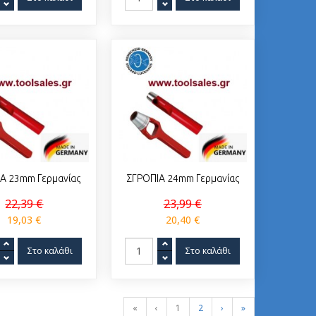
Α 23mm Γερμανίας
ΣΓΡΟΠΙΑ 24mm Γερμανίας
22,39 €
23,99 €
19,03 €
20,40 €
«
‹
1
2
›
»