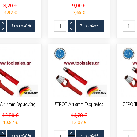
8,20 €
9,00 €
6,97 €
7,65 €
Α 17mm Γερμανίας
ΣΓΡΟΠΙΑ 18mm Γερμανίας
ΣΓΡΟΠΙ
12,80 €
14,20 €
10,87 €
12,07 €