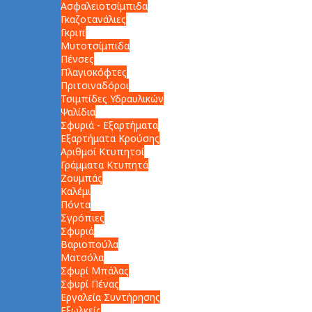
Ασφαλειοτσίμπιδα
Γκαζοτανάλιες
Γκριπ
Μυτοτσίμπιδα
Πένσες
Πλαγιοκόφτες
Πριτσιναδόροι
Τσιμπίδες Υδραυλικών
Ψαλίδια
Σφυριά - Εξαρτήματα
Εξαρτήματα Κρούσης
Αριθμοί Κτυπητοί
Γράμματα Κτυπητά
Ζουμπάς
Καλέμι
Πόντα
Σγρόπιες
Σφυριά
Βαριοπούλα
Ματσόλα
Σφυρί Μπάλας
Σφυρί Πένας
Εργαλεία Συντήρησης
Εξωλκείς