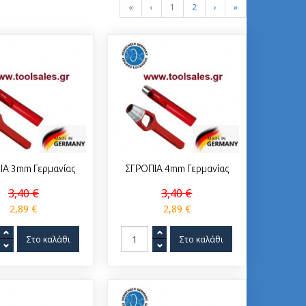
«
‹
1
2
›
»
ΙΑ 3mm Γερμανίας
ΣΓΡΟΠΙΑ 4mm Γερμανίας
3,40 €
3,40 €
2,89 €
2,89 €