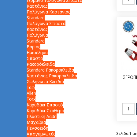
Γερμανοπολύγωνα Σπαστά
Καστάνιας
Πολύγωνα Καστάνιας
Standard
Πολύγωνα Σπαστά
Καστάνιας
Πολύγωνα
Standard
Βαριάς
Ημισέληνα
Σπαστά
Ρακορόκλειδα
Standard Ρακορόκλειδα
Καστάνιας Ρακορόκλειδα
ΣΓΡΟΠΙ
Σωληνωτά Κλειδιά
Ταφ
Allen
Torx
Καρυδάκι Σπαστό
Καρυδάκι Σταθερό
Πλαστική Λαβή
Μαχαίρια
Πενσοειδή
Απογυμνωτές
Σελίδα 1 απ