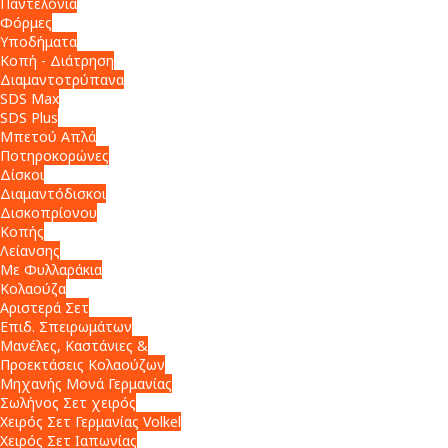
Παντελόνια
Φόρμες
Υποδήματα
Κοπή - Διάτρηση
Διαμαντοτρύπανα
SDS Max
SDS Plus
Μπετού Απλά
Ποτηροκορώνες
Δίσκοι
Διαμαντόδισκοι
Δισκοπρίονου
Κοπής
Λείανσης
Με Φυλλαράκια
Κολαούζα
Αριστερά Σετ
Επιδ. Σπειρωμάτων
Μανέλες, Καστάνιες &
Προεκτάσεις Κολαούζων
Μηχανής Μονά Γερμανίας
Σωλήνος Σετ χειρός
Χειρός Σετ Γερμανίας Volkel
Χειρός Σετ Ιαπωνίας