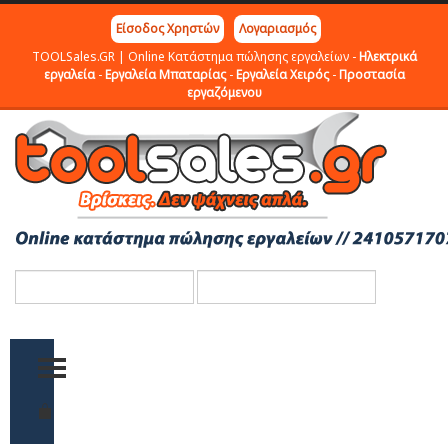
Είσοδος Χρηστών
Λογαριασμός
TOOLSales.GR | Online Κατάστημα πώλησης εργαλείων -
Ηλεκτρικά
εργαλεία
-
Εργαλεία Μπαταρίας
-
Εργαλεία Χειρός
-
Προστασία
εργαζόμενου
TOGGLE MENU