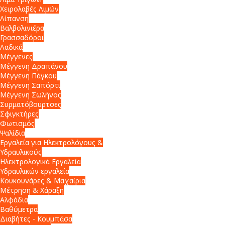
Χειρολαβές Λιμών
Λίπανση
Βαλβολινιέρα
Γρασσαδόροι
Λαδικά
Μέγγενες
Μέγγενη Δραπάνου
Μέγγενη Πάγκου
Μέγγενη Σαπόρτι
Μέγγενη Σωλήνος
Συρματόβουρτσες
Σφιγκτήρες
Φωτισμός
Ψαλίδια
Εργαλεία για Ηλεκτρολόγους &
Υδραυλικούς
Ηλεκτρολογικά Εργαλεία
Υδραυλικών εργαλεία
Κουκουνάρες & Μαχαίρια
Μέτρηση & Χάραξη
Αλφάδια
Βαθύμετρα
Διαβήτες - Κουμπάσα