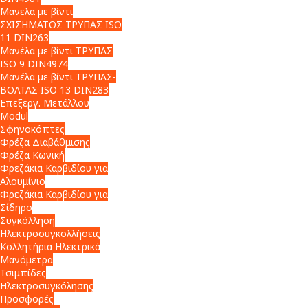
Μανελα με βίντι
ΣΧΙΣΗΜΑΤΟΣ ΤΡΥΠΑΣ ISO
11 DIN263
Μανέλα με βίντι ΤΡΥΠΑΣ
ISO 9 DIN4974
Μανέλα με βίντι ΤΡΥΠΑΣ-
ΒΟΛΤΑΣ ISO 13 DIN283
Επεξεργ. Μετάλλου
Modul
Σφηνοκόπτες
Φρέζα Διαβάθμισης
Φρέζα Κωνική
Φρεζάκια Καρβιδίου για
Αλουμίνιο
Φρεζάκια Καρβιδίου για
Σίδηρο
Συγκόλληση
Ηλεκτροσυγκολλήσεις
Κολλητήρια Ηλεκτρικά
Μανόμετρα
Τσιμπίδες
Ηλεκτροσυγκόλησης
Προσφορές