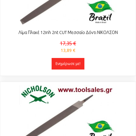
Λίμα Πλακέ 12inh 2nt CUT Μεσσαίο Δόντι ΝΙΚΟΛΣΟΝ
17,35 €
13,89 €
Ενημέρωσε με!