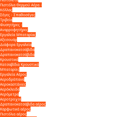
Πιστόλια Θερμού Αέρα -
Κόλλας
Σέγες - Σπαθοσέγες
Τριβεία
Φυσητήρες -
Αναρροφητήρες
Εργαλεία Μπαταρίας
Αξεσουάρ
Διάφορα Εργαλεία
Δραπανοκατσάβιδα
Δραπανοκατσάβιδα
Κρουστικά
Κατσαβίδια Κρουστικά
Μπαταρίες
Εργαλεία Αέρος
Αεροδράπανα
Αεροκαστάνιες
Αερόκλειδα
Αερόμετρα
Αεροτροχοί
Δραπανοκατσάβιδα αέρος
Καρφωτικά αέρος
Πιστόλια αέρος