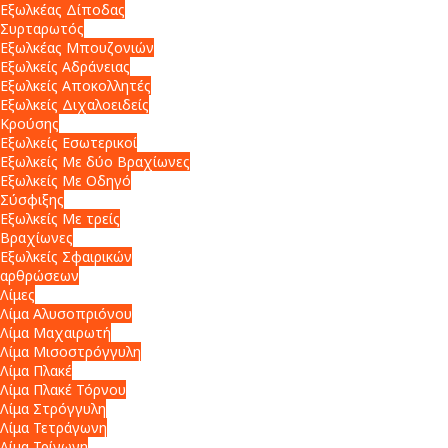
Εξωλκέας Δίποδας
Συρταρωτός
Εξωλκέας Μπουζονιών
Εξωλκείς Αδράνειας
Εξωλκείς Αποκολλητές
Εξωλκείς Διχαλοειδείς
Κρούσης
Εξωλκείς Εσωτερικοί
Εξωλκείς Με δύο Βραχίωνες
Εξωλκείς Με Οδηγό
Σύσφιξης
Εξωλκείς Με τρείς
Βραχίωνες
Εξωλκείς Σφαιρικών
αρθρώσεων
Λίμες
Λίμα Αλυσοπριόνου
Λίμα Μαχαιρωτή
Λίμα Μισοστρόγγυλη
Λίμα Πλακέ
Λίμα Πλακέ Τόρνου
Λίμα Στρόγγυλη
Λίμα Τετράγωνη
Λίμα Τρίγωνη