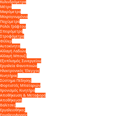
Κυλινδρόμετρα
Μέτρο
Μικρόμετρα
Μοιρογνωμόνια
Παχύμετρα
Ρολόι Γράφτου
Σπειρόμετρα
Στροφόμετρα
Φίλλερ
Αυτοκίνητο
Αλλαγή Λαδιών
Αλλαγή Μπουζί
Εξοπλισμός Συνεργείου
Εργαλεία Φανοποιών
Ηλεκτρονικός Έλεγχος
Κινητήρας
Σύστημα Πέδησης
Φορτιστές Μπαταριών
Χρονισμός Κινητήρα
Αποθήκευση & Μεταφορά
Αποθήκευση
Βαλίτσες
Εργαλειοθήκες
Εργαλειοφορείς