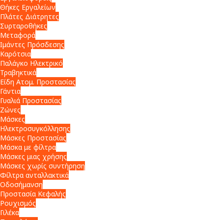
Θήκες Εργαλείων
Πλάτες Διάτρητες
Συρταροθήκες
Μεταφορά
Ιμάντες Πρόσδεσης
Καρότσια
Παλάγκο Ηλεκτρικό
Τραβηκτικά
Είδη Ατομ. Προστασίας
Γάντια
Γυαλιά Προστασίας
Ζώνες
Μάσκες
Ηλεκτροσυγκόλλησης
Μάσκες Προστασίας
Μάσκα με φίλτρα
Μάσκες μιας χρήσης
Μάσκες χωρίς συντήρηση
Φίλτρα ανταλλακτικά
Οδοσήμανση
Προστασία Κεφαλής
Ρουχισμός
Γιλέκα