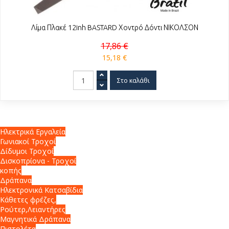
Λίμα Πλακέ 12inh BASTARD Χοντρό Δόντι ΝΙΚΟΛΣΟΝ
17,86 €
15,18 €
Ηλεκτρικά Εργαλεία
Γωνιακοί Τροχοί
Δίδυμοι Τροχοί
Δισκοπρίονα - Τροχοί
κοπής
Δράπανα
Ηλεκτρονικά Κατσαβίδια
Κάθετες φρέζες,
Ρούτερ,Λειαντήρες
Μαγνητικά Δράπανα
Πιστολέτα