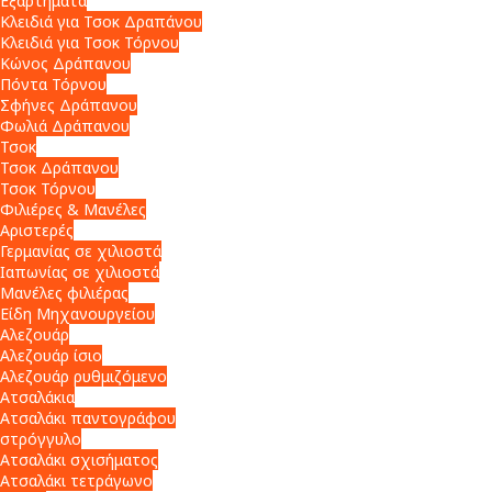
Εξαρτήματα
Κλειδιά για Τσοκ Δραπάνου
Κλειδιά για Τσοκ Τόρνου
Κώνος Δράπανου
Πόντα Τόρνου
Σφήνες Δράπανου
Φωλιά Δράπανου
Τσοκ
Τσοκ Δράπανου
Τσοκ Τόρνου
Φιλιέρες & Μανέλες
Αριστερές
Γερμανίας σε χιλιοστά
Ιαπωνίας σε χιλιοστά
Μανέλες φιλιέρας
Είδη Μηχανουργείου
Αλεζουάρ
Αλεζουάρ ίσιο
Αλεζουάρ ρυθμιζόμενο
Ατσαλάκια
Ατσαλάκι παντογράφου
στρόγγυλο
Ατσαλάκι σχισήματος
Ατσαλάκι τετράγωνο