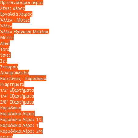
Πριτσιναδόροι αέρος
Σέγες αέρος
Εργαλεία Χειρός
Άλλεν - Μύτες
Άλλεν
Άλλεν Εξάγωνα Μπίλιας
Μύτες
Allen
Torx
Ίσιες
Σετ
Σταυρού
Δυναμόκλειδα
Καστάνιες - Καρυδάκια
Εξαρτήματα
1/2" Εξαρτήματα
1/4" Εξαρτήματα
3/8" Εξαρτήματα
Καρυδάκια
Καρυδάκια Αέρος
Καρυδάκια Αέρος 1/2
Καρυδάκια Αέρος 1
Καρυδάκια Αέρος 3/4
Κοντά