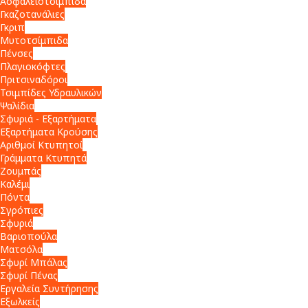
Ασφαλειοτσίμπιδα
Γκαζοτανάλιες
Γκριπ
Μυτοτσίμπιδα
Πένσες
Πλαγιοκόφτες
Πριτσιναδόροι
Τσιμπίδες Υδραυλικών
Ψαλίδια
Σφυριά - Εξαρτήματα
Εξαρτήματα Κρούσης
Αριθμοί Κτυπητοί
Γράμματα Κτυπητά
Ζουμπάς
Καλέμι
Πόντα
Σγρόπιες
Σφυριά
Βαριοπούλα
Ματσόλα
Σφυρί Μπάλας
Σφυρί Πένας
Εργαλεία Συντήρησης
Εξωλκείς