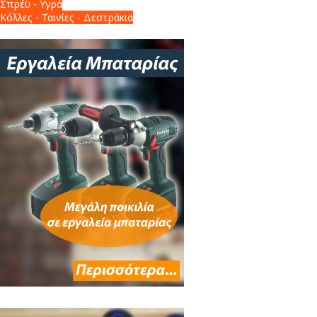
Σπρέϋ - Υγρά
Κόλλες - Ταινίες - Δεστράκια