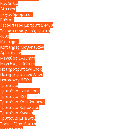
Κονδύλια
Δίπτερα
Ξεχονδρίσματος
Ράδιου
Τετράπτερα με τρύπα 4400
Τετράπτερα χωρίς τρύπα
4600
Κοπτήρες
Κοπτήρες Μαγνητικών
Δραπάνων
Μέγεθος L=35mm
Μέγεθος L=50mm
Ποτηροτρύπανα Inox
Ποτηροτρύπανα Απλά
Πριονοκορδέλλα
Τρυπάνια
Τρυπάνια Extra Long
Τρυπάνια HSS
Τρυπάνια Κατεβασμένα
Τρυπάνια Κοβαλτίου
Τρυπάνια Κωνικά
Τρυπάνια με Βίντι
Τσοκ - Εξαρτήματα