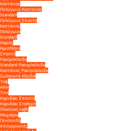
Καστάνιας
Πολύγωνα Καστάνιας
Standard
Πολύγωνα Σπαστά
Καστάνιας
Πολύγωνα
Standard
Βαριάς
Ημισέληνα
Σπαστά
Ρακορόκλειδα
Standard Ρακορόκλειδα
Καστάνιας Ρακορόκλειδα
Σωληνωτά Κλειδιά
Ταφ
Allen
Torx
Καρυδάκι Σπαστό
Καρυδάκι Σταθερό
Πλαστική Λαβή
Μαχαίρια
Πενσοειδή
Απογυμνωτές