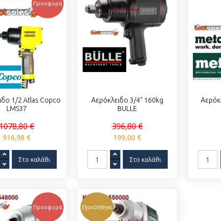
Προσφορά
δο 1/2 Atlas Copco
Αερόκλειδο 3/4" 160kg
Αερόκ
LMS37
BULLE
1078,80 €
396,80 €
916,98 €
199,00 €
Προσφορά
Εξαντλήθηκε