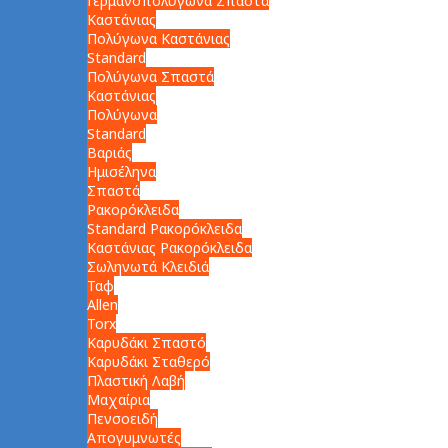
Γερμανοπολύγωνα Σπαστά
Καστάνιας
Πολύγωνα Καστάνιας
Standard
Πολύγωνα Σπαστά
Καστάνιας
Πολύγωνα
Standard
Βαριάς
Ημισέληνα
Σπαστά
Ρακορόκλειδα
Standard Ρακορόκλειδα
Καστάνιας Ρακορόκλειδα
Σωληνωτά Κλειδιά
Ταφ
Allen
Torx
Καρυδάκι Σπαστό
Καρυδάκι Σταθερό
Πλαστική Λαβή
Μαχαίρια
Πενσοειδή
Απογυμνωτές