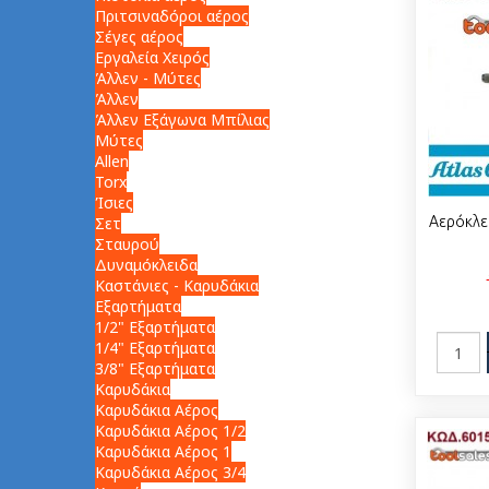
Πριτσιναδόροι αέρος
Σέγες αέρος
Εργαλεία Χειρός
Άλλεν - Μύτες
Άλλεν
Άλλεν Εξάγωνα Μπίλιας
Μύτες
Allen
Torx
Ίσιες
Σετ
Αερόκλει
Σταυρού
Δυναμόκλειδα
Καστάνιες - Καρυδάκια
Εξαρτήματα
1/2" Εξαρτήματα
1/4" Εξαρτήματα
3/8" Εξαρτήματα
Καρυδάκια
Καρυδάκια Αέρος
Καρυδάκια Αέρος 1/2
Καρυδάκια Αέρος 1
Καρυδάκια Αέρος 3/4