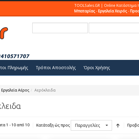
TOOLSales.GR | Online Κατάστημα 
Μπαταρίας
-
Εργαλεία Χειρός
-
Προσ
ποι Πληρωμής
Τρόποι Αποστολής
Όροι Χρήσης
Εργαλεία Αέρος
Αερόκλειδα
λειδα
Παραγγελίες
τα 1 - 10 από 10
Κατάταξη ώς προς
Προβο