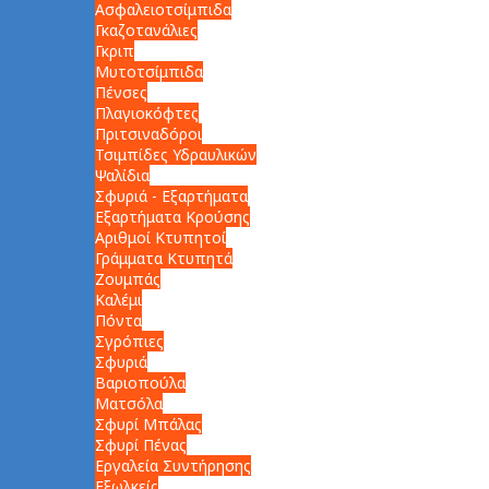
Ασφαλειοτσίμπιδα
Γκαζοτανάλιες
Γκριπ
Μυτοτσίμπιδα
Πένσες
Πλαγιοκόφτες
Πριτσιναδόροι
Τσιμπίδες Υδραυλικών
Ψαλίδια
Σφυριά - Εξαρτήματα
Εξαρτήματα Κρούσης
Αριθμοί Κτυπητοί
Γράμματα Κτυπητά
Ζουμπάς
Καλέμι
Πόντα
Σγρόπιες
Σφυριά
Βαριοπούλα
Ματσόλα
Σφυρί Μπάλας
Σφυρί Πένας
Εργαλεία Συντήρησης
Εξωλκείς