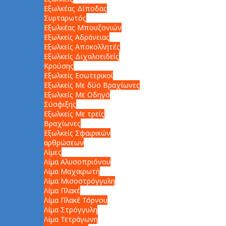
Εξωλκέας Δίποδας
Συρταρωτός
Εξωλκέας Μπουζονιών
Εξωλκείς Αδράνειας
Εξωλκείς Αποκολλητές
Εξωλκείς Διχαλοειδείς
Κρούσης
Εξωλκείς Εσωτερικοί
Εξωλκείς Με δύο Βραχίωνες
Εξωλκείς Με Οδηγό
Σύσφιξης
Εξωλκείς Με τρείς
Βραχίωνες
Εξωλκείς Σφαιρικών
αρθρώσεων
Λίμες
Λίμα Αλυσοπριόνου
Λίμα Μαχαιρωτή
Λίμα Μισοστρόγγυλη
Λίμα Πλακέ
Λίμα Πλακέ Τόρνου
Λίμα Στρόγγυλη
Λίμα Τετράγωνη