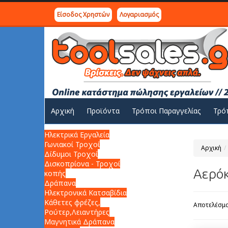
Είσοδος Χρηστών
Λογαριασμός
Αρχική
Προϊόντα
Τρόποι Παραγγελίας
Τρό
Ηλεκτρικά Εργαλεία
Γωνιακοί Τροχοί
Αρχική
Δίδυμοι Τροχοί
Δισκοπρίονα - Τροχοί
Αερόκ
κοπής
Δράπανα
Ηλεκτρονικά Κατσαβίδια
Κάθετες φρέζες,
Αποτελέσμα
Ρούτερ,Λειαντήρες
Μαγνητικά Δράπανα