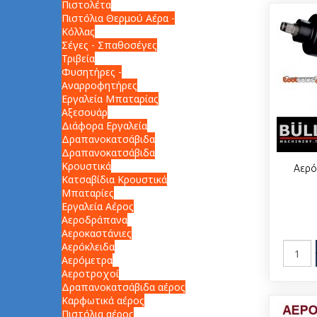
Πιστολέτα
Πιστόλια Θερμού Αέρα -
Κόλλας
Σέγες - Σπαθοσέγες
Τριβεία
Φυσητήρες -
Αναρροφητήρες
Εργαλεία Μπαταρίας
Αξεσουάρ
Διάφορα Εργαλεία
Δραπανοκατσάβιδα
Δραπανοκατσάβιδα
Κρουστικά
Αερό
Κατσαβίδια Κρουστικά
Μπαταρίες
Εργαλεία Αέρος
Αεροδράπανα
Αεροκαστάνιες
Αερόκλειδα
Αερόμετρα
Αεροτροχοί
Δραπανοκατσάβιδα αέρος
Καρφωτικά αέρος
Πιστόλια αέρος