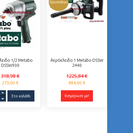
Εξαντλήθηκε
λειδο 1/2 Metabo
Αερόκλειδο 1 Metabo DSSW
DSSW930
2440
318,98 €
1225,84 €
273,00 €
884,00 €
Ενημέρωσε με!