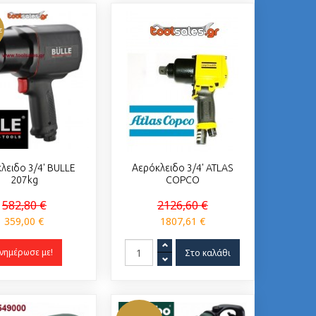
ε
λειδο 3/4' BULLE
Αερόκλειδο 3/4' ATLAS
207kg
COPCO
582,80 €
2126,60 €
359,00 €
1807,61 €
νημέρωσε με!