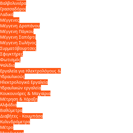
Βαλβολινιέρα
Γρασσαδόροι
Λαδικά
Μέγγενες
Μέγγενη Δραπάνου
Μέγγενη Πάγκου
Μέγγενη Σαπόρτι
Μέγγενη Σωλήνος
Συρματόβουρτσες
Σφιγκτήρες
Φωτισμός
Ψαλίδια
Εργαλεία για Ηλεκτρολόγους &
Υδραυλικούς
Ηλεκτρολογικά Εργαλεία
Υδραυλικών εργαλεία
Κουκουνάρες & Μαχαίρια
Μέτρηση & Χάραξη
Αλφάδια
Βαθύμετρα
Διαβήτες - Κουμπάσα
Κυλινδρόμετρα
Μέτρο
Μικρόμετρα