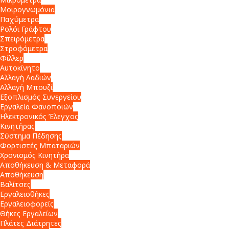
Μοιρογνωμόνια
Παχύμετρα
Ρολόι Γράφτου
Σπειρόμετρα
Στροφόμετρα
Φίλλερ
Αυτοκίνητο
Αλλαγή Λαδιών
Αλλαγή Μπουζί
Εξοπλισμός Συνεργείου
Εργαλεία Φανοποιών
Ηλεκτρονικός Έλεγχος
Κινητήρας
Σύστημα Πέδησης
Φορτιστές Μπαταριών
Χρονισμός Κινητήρα
Αποθήκευση & Μεταφορά
Αποθήκευση
Βαλίτσες
Εργαλειοθήκες
Εργαλειοφορείς
Θήκες Εργαλείων
Πλάτες Διάτρητες