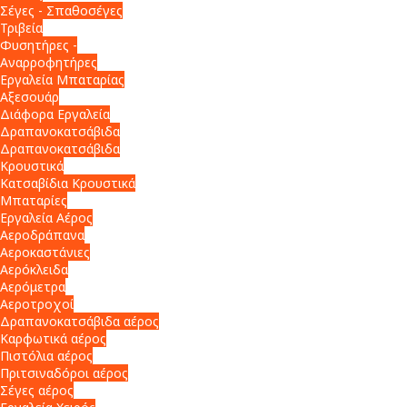
Σέγες - Σπαθοσέγες
Τριβεία
Φυσητήρες -
Αναρροφητήρες
Εργαλεία Μπαταρίας
Αξεσουάρ
Διάφορα Εργαλεία
Δραπανοκατσάβιδα
Δραπανοκατσάβιδα
Κρουστικά
Κατσαβίδια Κρουστικά
Μπαταρίες
Εργαλεία Αέρος
Αεροδράπανα
Αεροκαστάνιες
Αερόκλειδα
Αερόμετρα
Αεροτροχοί
Δραπανοκατσάβιδα αέρος
Καρφωτικά αέρος
Πιστόλια αέρος
Πριτσιναδόροι αέρος
Σέγες αέρος