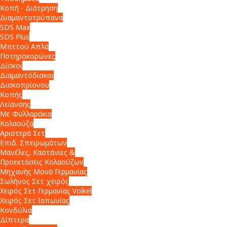
Κοπή - Διάτρηση
Διαμαντοτρύπανα
SDS Max
SDS Plus
Μπετού Απλά
Ποτηροκορώνες
Δίσκοι
Διαμαντόδισκοι
Δισκοπρίονου
Κοπής
Λείανσης
Με Φυλλαράκια
Κολαούζα
Αριστερά Σετ
Επιδ. Σπειρωμάτων
Μανέλες, Καστάνιες &
Προεκτάσεις Κολαούζων
Μηχανής Μονά Γερμανίας
Σωλήνος Σετ χειρός
Χειρός Σετ Γερμανίας Volkel
Χειρός Σετ Ιαπωνίας
Κονδύλια
Δίπτερα