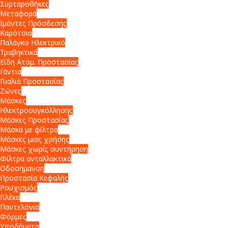
Συρταροθήκες
Μεταφορά
Ιμάντες Πρόσδεσης
Καρότσια
Παλάγκο Ηλεκτρικό
Τραβηκτικά
Είδη Ατομ. Προστασίας
Γάντια
Γυαλιά Προστασίας
Ζώνες
Μάσκες
Ηλεκτροσυγκόλλησης
Μάσκες Προστασίας
Μάσκα με φίλτρα
Μάσκες μιας χρήσης
Μάσκες χωρίς συντήρηση
Φίλτρα ανταλλακτικά
Οδοσήμανση
Προστασία Κεφαλής
Ρουχισμός
Γιλέκα
Παντελόνια
Φόρμες
Υποδήματα