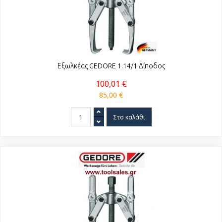
Εξωλκέας GEDORE 1.14/1 Δίποδος
100,01 €
85,00 €