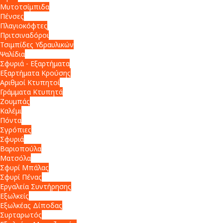
Μυτοτσίμπιδα
Πένσες
Πλαγιοκόφτες
Πριτσιναδόροι
Τσιμπίδες Υδραυλικών
Ψαλίδια
Σφυριά - Εξαρτήματα
Εξαρτήματα Κρούσης
Αριθμοί Κτυπητοί
Γράμματα Κτυπητά
Ζουμπάς
Καλέμι
Πόντα
Σγρόπιες
Σφυριά
Βαριοπούλα
Ματσόλα
Σφυρί Μπάλας
Σφυρί Πένας
Εργαλεία Συντήρησης
Εξωλκείς
Εξωλκέας Δίποδας
Συρταρωτός