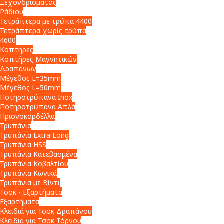
Ξεχονδρίσματος
Ράδιου
Τετράπτερα με τρύπα 4400
Τετράπτερα χωρίς τρύπα
4600
Κοπτήρες
Κοπτήρες Μαγνητικών
Δραπάνων
Μέγεθος L=35mm
Μέγεθος L=50mm
Ποτηροτρύπανα Inox
Ποτηροτρύπανα Απλά
Πριονοκορδέλλα
Τρυπάνια
Τρυπάνια Extra Long
Τρυπάνια HSS
Τρυπάνια Κατεβασμένα
Τρυπάνια Κοβαλτίου
Τρυπάνια Κωνικά
Τρυπάνια με Βίντι
Τσοκ - Εξαρτήματα
Εξαρτήματα
Κλειδιά για Τσοκ Δραπάνου
Κλειδιά για Τσοκ Τόρνου