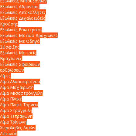
Εξωλκέας Μπουζονιών
Εξωλκείς Αδράνειας
Εξωλκείς Αποκολλητές
Εξωλκείς Διχαλοειδείς
Κρούσης
Εξωλκείς Εσωτερικοί
Εξωλκείς Με δύο Βραχίωνες
Εξωλκείς Με Οδηγό
Σύσφιξης
Εξωλκείς Με τρείς
Βραχίωνες
Εξωλκείς Σφαιρικών
αρθρώσεων
Λίμες
Λίμα Αλυσοπριόνου
Λίμα Μαχαιρωτή
Λίμα Μισοστρόγγυλη
Λίμα Πλακέ
Λίμα Πλακέ Τόρνου
Λίμα Στρόγγυλη
Λίμα Τετράγωνη
Λίμα Τρίγωνη
Χειρολαβές Λιμών
Λίπανση