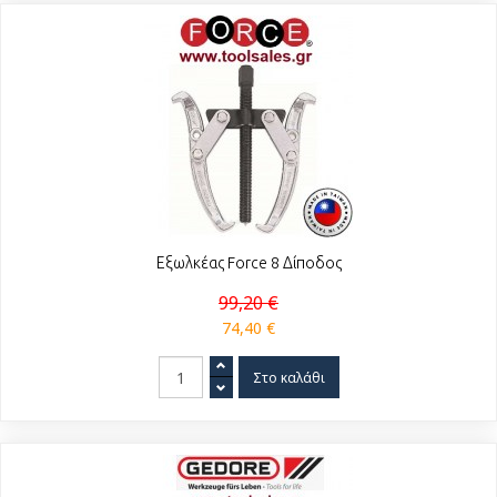
Εξωλκέας Force 8 Δίποδος
99,20 €
74,40 €