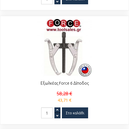
Εξωλκέας Force 6 Δίποδος
58,28 €
43,71 €