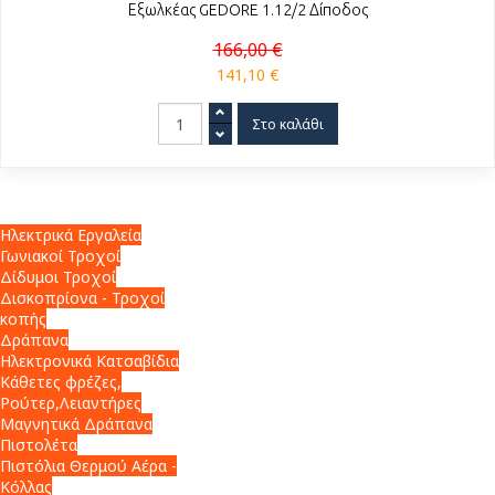
Εξωλκέας GEDORE 1.12/2 Δίποδος
166,00 €
141,10 €
Ηλεκτρικά Εργαλεία
Γωνιακοί Τροχοί
Δίδυμοι Τροχοί
Δισκοπρίονα - Τροχοί
κοπής
Δράπανα
Ηλεκτρονικά Κατσαβίδια
Κάθετες φρέζες,
Ρούτερ,Λειαντήρες
Μαγνητικά Δράπανα
Πιστολέτα
Πιστόλια Θερμού Αέρα -
Κόλλας