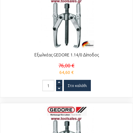
Εξωλκέας GEDORE 1.14/0 Δίποδος
76,00 €
64,60 €