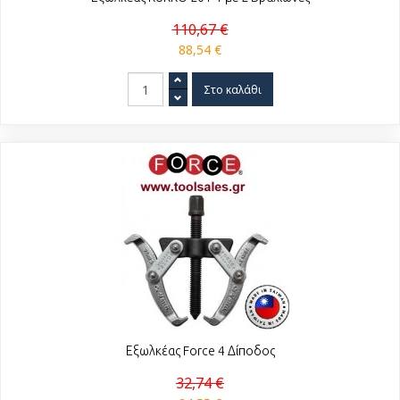
110,67 €
88,54 €
Εξωλκέας Force 4 Δίποδος
32,74 €