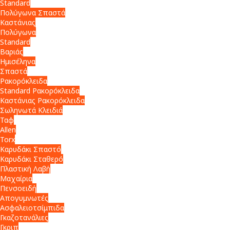
Standard
Πολύγωνα Σπαστά
Καστάνιας
Πολύγωνα
Standard
Βαριάς
Ημισέληνα
Σπαστά
Ρακορόκλειδα
Standard Ρακορόκλειδα
Καστάνιας Ρακορόκλειδα
Σωληνωτά Κλειδιά
Ταφ
Allen
Torx
Καρυδάκι Σπαστό
Καρυδάκι Σταθερό
Πλαστική Λαβή
Μαχαίρια
Πενσοειδή
Απογυμνωτές
Ασφαλειοτσίμπιδα
Γκαζοτανάλιες
Γκριπ