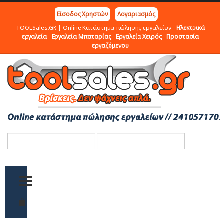
Είσοδος Χρηστών
Λογαριασμός
TOOLSales.GR | Online Κατάστημα πώλησης εργαλείων -
Ηλεκτρικά
εργαλεία
-
Εργαλεία Μπαταρίας
-
Εργαλεία Χειρός
-
Προστασία
εργαζόμενου
TOGGLE MENU