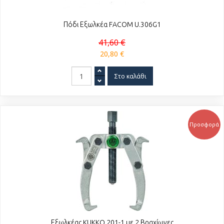
Πόδι Εξωλκέα FACOM U.306G1
41,60 €
20,80 €
Προσφορά
Εξωλκέας KUKKO 201-1 με 2 Βραχίωνες