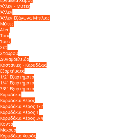
Εργαλεία Χειρός
Άλλεν - Μύτες
Άλλεν
Άλλεν Εξάγωνα Μπίλιας
Μύτες
Allen
Torx
Ίσιες
Σετ
Σταυρού
Δυναμόκλειδα
Καστάνιες - Καρυδάκια
Εξαρτήματα
1/2" Εξαρτήματα
1/4" Εξαρτήματα
3/8" Εξαρτήματα
Καρυδάκια
Καρυδάκια Αέρος
Καρυδάκια Αέρος 1/2
Καρυδάκια Αέρος 1
Καρυδάκια Αέρος 3/4
Κοντά
Μακρυά
Καρυδάκια Χειρός