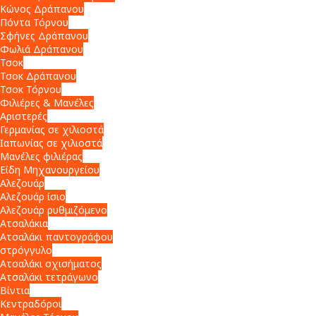
Κώνος Δράπανου
Πόντα Τόρνου
Σφήνες Δράπανου
Φωλιά Δράπανου
Τσοκ
Τσοκ Δράπανου
Τσοκ Τόρνου
Φιλιέρες & Μανέλες
Αριστερές
Γερμανίας σε χιλιοστά
Ιαπωνίας σε χιλιοστά
Μανέλες φιλιέρας
Είδη Μηχανουργείου
Αλεζουάρ
Αλεζουάρ ίσιο
Αλεζουάρ ρυθμιζόμενο
Ατσαλάκια
Ατσαλάκι παντογράφου
στρόγγυλο
Ατσαλάκι σχισήματος
Ατσαλάκι τετράγωνο
Βίντια
Κεντραδόροι