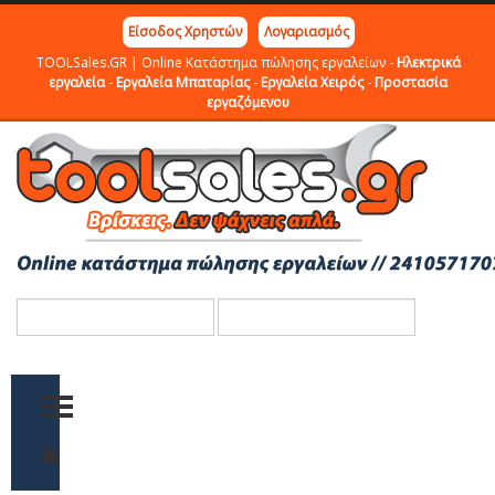
Είσοδος Χρηστών
Λογαριασμός
TOOLSales.GR | Online Κατάστημα πώλησης εργαλείων -
Ηλεκτρικά
εργαλεία
-
Εργαλεία Μπαταρίας
-
Εργαλεία Χειρός
-
Προστασία
εργαζόμενου
TOGGLE MENU