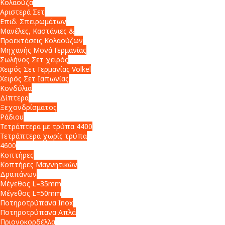
Κολαούζα
Αριστερά Σετ
Επιδ. Σπειρωμάτων
Μανέλες, Καστάνιες &
Προεκτάσεις Κολαούζων
Μηχανής Μονά Γερμανίας
Σωλήνος Σετ χειρός
Χειρός Σετ Γερμανίας Volkel
Χειρός Σετ Ιαπωνίας
Κονδύλια
Δίπτερα
Ξεχονδρίσματος
Ράδιου
Τετράπτερα με τρύπα 4400
Τετράπτερα χωρίς τρύπα
4600
Κοπτήρες
Κοπτήρες Μαγνητικών
Δραπάνων
Μέγεθος L=35mm
Μέγεθος L=50mm
Ποτηροτρύπανα Inox
Ποτηροτρύπανα Απλά
Πριονοκορδέλλα