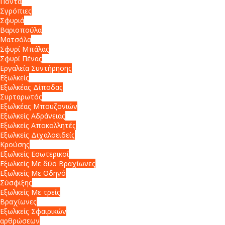
Πόντα
Σγρόπιες
Σφυριά
Βαριοπούλα
Ματσόλα
Σφυρί Μπάλας
Σφυρί Πένας
Εργαλεία Συντήρησης
Εξωλκείς
Εξωλκέας Δίποδας
Συρταρωτός
Εξωλκέας Μπουζονιών
Εξωλκείς Αδράνειας
Εξωλκείς Αποκολλητές
Εξωλκείς Διχαλοειδείς
Κρούσης
Εξωλκείς Εσωτερικοί
Εξωλκείς Με δύο Βραχίωνες
Εξωλκείς Με Οδηγό
Σύσφιξης
Εξωλκείς Με τρείς
Βραχίωνες
Εξωλκείς Σφαιρικών
αρθρώσεων