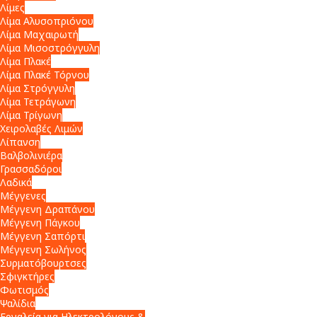
Λίμες
Λίμα Αλυσοπριόνου
Λίμα Μαχαιρωτή
Λίμα Μισοστρόγγυλη
Λίμα Πλακέ
Λίμα Πλακέ Τόρνου
Λίμα Στρόγγυλη
Λίμα Τετράγωνη
Λίμα Τρίγωνη
Χειρολαβές Λιμών
Λίπανση
Βαλβολινιέρα
Γρασσαδόροι
Λαδικά
Μέγγενες
Μέγγενη Δραπάνου
Μέγγενη Πάγκου
Μέγγενη Σαπόρτι
Μέγγενη Σωλήνος
Συρματόβουρτσες
Σφιγκτήρες
Φωτισμός
Ψαλίδια
Εργαλεία για Ηλεκτρολόγους &