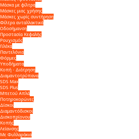
Μάσκα με φίλτρα
Μάσκες μιας χρήσης
Μάσκες χωρίς συντήρηση
Φίλτρα ανταλλακτικά
Οδοσήμανση
Προστασία Κεφαλής
Ρουχισμός
Γιλέκα
Παντελόνια
Φόρμες
Υποδήματα
Κοπή - Διάτρηση
Διαμαντοτρύπανα
SDS Max
SDS Plus
Μπετού Απλά
Ποτηροκορώνες
Δίσκοι
Διαμαντόδισκοι
Δισκοπρίονου
Κοπής
Λείανσης
Με Φυλλαράκια