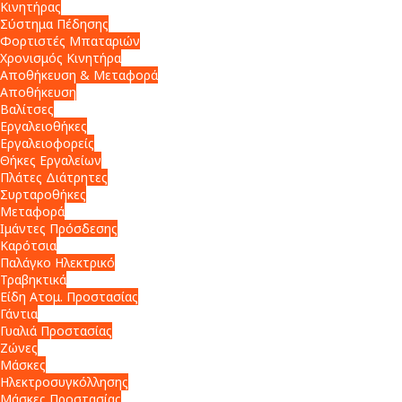
Κινητήρας
Σύστημα Πέδησης
Φορτιστές Μπαταριών
Χρονισμός Κινητήρα
Αποθήκευση & Μεταφορά
Αποθήκευση
Βαλίτσες
Εργαλειοθήκες
Εργαλειοφορείς
Θήκες Εργαλείων
Πλάτες Διάτρητες
Συρταροθήκες
Μεταφορά
Ιμάντες Πρόσδεσης
Καρότσια
Παλάγκο Ηλεκτρικό
Τραβηκτικά
Είδη Ατομ. Προστασίας
Γάντια
Γυαλιά Προστασίας
Ζώνες
Μάσκες
Ηλεκτροσυγκόλλησης
Μάσκες Προστασίας