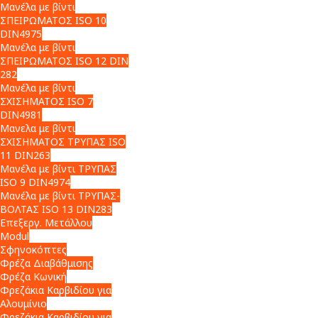
Μανέλα με βίντι
ΣΠΕΙΡΩΜΑΤΟΣ ISO 10
DIN4975
Μανέλα με βίντι
ΣΠΕΙΡΩΜΑΤΟΣ ISO 12 DIN
282
Μανέλα με βίντι
ΣΧΙΣΗΜΑΤΟΣ ISO 7
DIN4981
Μανελα με βίντι
ΣΧΙΣΗΜΑΤΟΣ ΤΡΥΠΑΣ ISO
11 DIN263
Μανέλα με βίντι ΤΡΥΠΑΣ
ISO 9 DIN4974
Μανέλα με βίντι ΤΡΥΠΑΣ-
ΒΟΛΤΑΣ ISO 13 DIN283
Επεξεργ. Μετάλλου
Modul
Σφηνοκόπτες
Φρέζα Διαβάθμισης
Φρέζα Κωνική
Φρεζάκια Καρβιδίου για
Αλουμίνιο
Φρεζάκια Καρβιδίου για