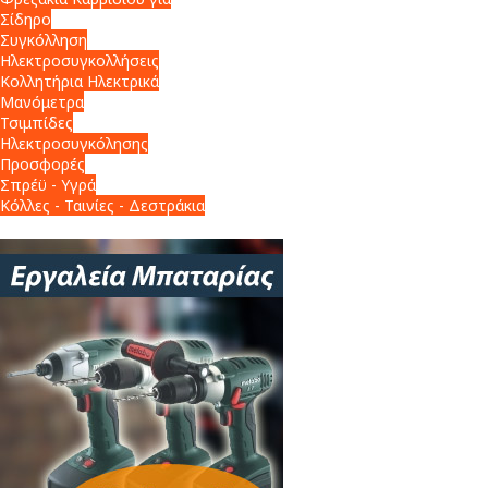
Σίδηρο
Συγκόλληση
Ηλεκτροσυγκολλήσεις
Κολλητήρια Ηλεκτρικά
Μανόμετρα
Τσιμπίδες
Ηλεκτροσυγκόλησης
Προσφορές
Σπρέϋ - Υγρά
Κόλλες - Ταινίες - Δεστράκια