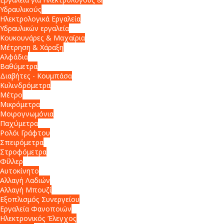
Υδραυλικούς
Ηλεκτρολογικά Εργαλεία
Υδραυλικών εργαλεία
Κουκουνάρες & Μαχαίρια
Μέτρηση & Χάραξη
Αλφάδια
Βαθύμετρα
Διαβήτες - Κουμπάσα
Κυλινδρόμετρα
Μέτρο
Μικρόμετρα
Μοιρογνωμόνια
Παχύμετρα
Ρολόι Γράφτου
Σπειρόμετρα
Στροφόμετρα
Φίλλερ
Αυτοκίνητο
Αλλαγή Λαδιών
Αλλαγή Μπουζί
Εξοπλισμός Συνεργείου
Εργαλεία Φανοποιών
Ηλεκτρονικός Έλεγχος