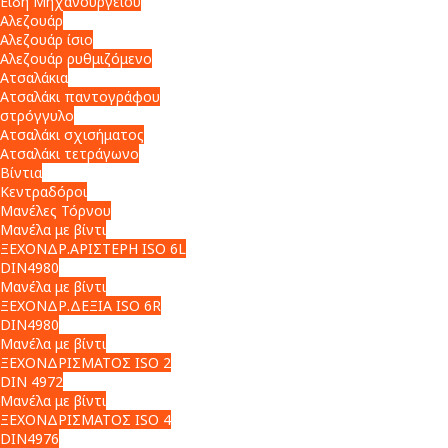
Είδη Μηχανουργείου
Αλεζουάρ
Αλεζουάρ ίσιο
Αλεζουάρ ρυθμιζόμενο
Ατσαλάκια
Ατσαλάκι παντογράφου
στρόγγυλο
Ατσαλάκι σχισήματος
Ατσαλάκι τετράγωνο
Βίντια
Κεντραδόροι
Μανέλες Τόρνου
Μανέλα με βίντι
ΞΕΧΟΝΔΡ.ΑΡΙΣΤΕΡΗ ISO 6L
DIN4980
Μανέλα με βίντι
ΞΕΧΟΝΔΡ.ΔΕΞΙΑ ISO 6R
DIN4980
Μανέλα με βίντι
ΞΕΧΟΝΔΡΙΣΜΑΤΟΣ ISO 2
DIN 4972
Μανέλα με βίντι
ΞΕΧΟΝΔΡΙΣΜΑΤΟΣ ISO 4
DIN4976