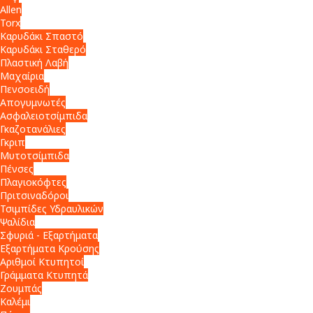
Allen
Torx
Καρυδάκι Σπαστό
Καρυδάκι Σταθερό
Πλαστική Λαβή
Μαχαίρια
Πενσοειδή
Απογυμνωτές
Ασφαλειοτσίμπιδα
Γκαζοτανάλιες
Γκριπ
Μυτοτσίμπιδα
Πένσες
Πλαγιοκόφτες
Πριτσιναδόροι
Τσιμπίδες Υδραυλικών
Ψαλίδια
Σφυριά - Εξαρτήματα
Εξαρτήματα Κρούσης
Αριθμοί Κτυπητοί
Γράμματα Κτυπητά
Ζουμπάς
Καλέμι