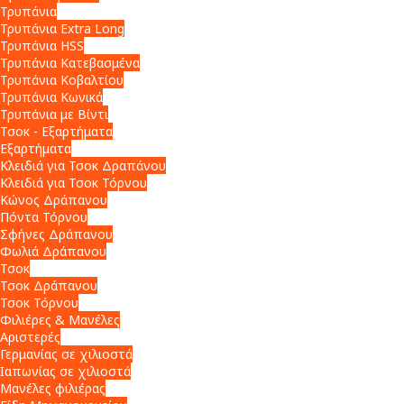
Τρυπάνια
Τρυπάνια Extra Long
Τρυπάνια HSS
Τρυπάνια Κατεβασμένα
Τρυπάνια Κοβαλτίου
Τρυπάνια Κωνικά
Τρυπάνια με Βίντι
Τσοκ - Εξαρτήματα
Εξαρτήματα
Κλειδιά για Τσοκ Δραπάνου
Κλειδιά για Τσοκ Τόρνου
Κώνος Δράπανου
Πόντα Τόρνου
Σφήνες Δράπανου
Φωλιά Δράπανου
Τσοκ
Τσοκ Δράπανου
Τσοκ Τόρνου
Φιλιέρες & Μανέλες
Αριστερές
Γερμανίας σε χιλιοστά
Ιαπωνίας σε χιλιοστά
Μανέλες φιλιέρας