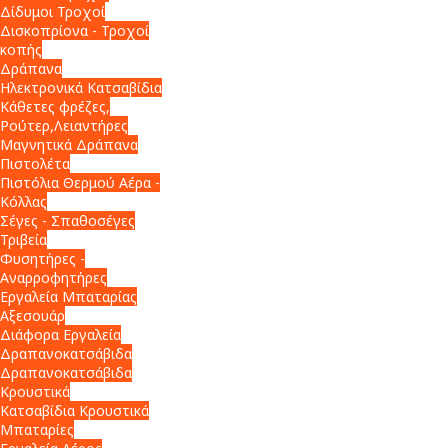
Δίδυμοι Τροχοί
Δισκοπρίονα - Τροχοί
κοπής
Δράπανα
Ηλεκτρονικά Κατσαβίδια
Κάθετες φρέζες,
Ρούτερ,Λειαντήρες
Μαγνητικά Δράπανα
Πιστολέτα
Πιστόλια Θερμού Αέρα -
Κόλλας
Σέγες - Σπαθοσέγες
Τριβεία
Φυσητήρες -
Αναρροφητήρες
Εργαλεία Μπαταρίας
Αξεσουάρ
Διάφορα Εργαλεία
Δραπανοκατσάβιδα
Δραπανοκατσάβιδα
Κρουστικά
Κατσαβίδια Κρουστικά
Μπαταρίες