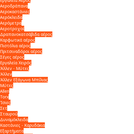
Εργαλεία Αέρος
Αεροδράπανα
Αεροκαστάνιες
Αερόκλειδα
Αερόμετρα
Αεροτροχοί
Δραπανοκατσάβιδα αέρος
Καρφωτικά αέρος
Πιστόλια αέρος
Πριτσιναδόροι αέρος
Σέγες αέρος
Εργαλεία Χειρός
Άλλεν - Μύτες
Άλλεν
Άλλεν Εξάγωνα Μπίλιας
Μύτες
Allen
Torx
Ίσιες
Σετ
Σταυρού
Δυναμόκλειδα
Καστάνιες - Καρυδάκια
Εξαρτήματα