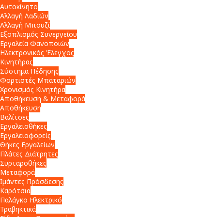
Αυτοκίνητο
Αλλαγή Λαδιών
Αλλαγή Μπουζί
Εξοπλισμός Συνεργείου
Εργαλεία Φανοποιών
Ηλεκτρονικός Έλεγχος
Κινητήρας
Σύστημα Πέδησης
Φορτιστές Μπαταριών
Χρονισμός Κινητήρα
Αποθήκευση & Μεταφορά
Αποθήκευση
Βαλίτσες
Εργαλειοθήκες
Εργαλειοφορείς
Θήκες Εργαλείων
Πλάτες Διάτρητες
Συρταροθήκες
Μεταφορά
Ιμάντες Πρόσδεσης
Καρότσια
Παλάγκο Ηλεκτρικό
Τραβηκτικά