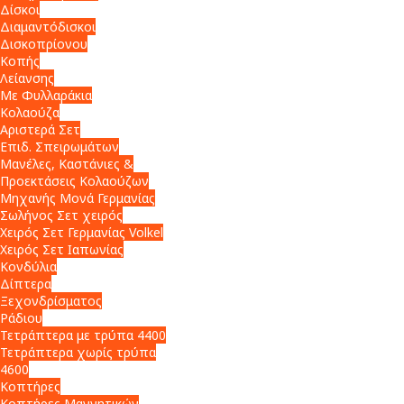
Δίσκοι
Διαμαντόδισκοι
Δισκοπρίονου
Κοπής
Λείανσης
Με Φυλλαράκια
Κολαούζα
Αριστερά Σετ
Επιδ. Σπειρωμάτων
Μανέλες, Καστάνιες &
Προεκτάσεις Κολαούζων
Μηχανής Μονά Γερμανίας
Σωλήνος Σετ χειρός
Χειρός Σετ Γερμανίας Volkel
Χειρός Σετ Ιαπωνίας
Κονδύλια
Δίπτερα
Ξεχονδρίσματος
Ράδιου
Τετράπτερα με τρύπα 4400
Τετράπτερα χωρίς τρύπα
4600
Κοπτήρες
Κοπτήρες Μαγνητικών