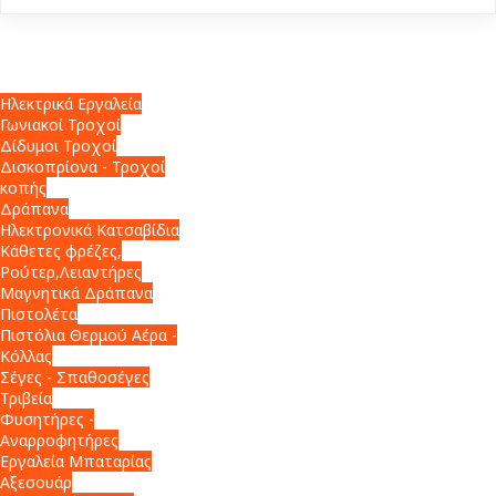
Ηλεκτρικά Εργαλεία
Γωνιακοί Τροχοί
Δίδυμοι Τροχοί
Δισκοπρίονα - Τροχοί
κοπής
Δράπανα
Ηλεκτρονικά Κατσαβίδια
Κάθετες φρέζες,
Ρούτερ,Λειαντήρες
Μαγνητικά Δράπανα
Πιστολέτα
Πιστόλια Θερμού Αέρα -
Κόλλας
Σέγες - Σπαθοσέγες
Τριβεία
Φυσητήρες -
Αναρροφητήρες
Εργαλεία Μπαταρίας
Αξεσουάρ