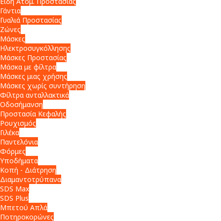
Είδη Ατομ. Προστασίας
Γάντια
Γυαλιά Προστασίας
Ζώνες
Μάσκες
Ηλεκτροσυγκόλλησης
Μάσκες Προστασίας
Μάσκα με φίλτρα
Μάσκες μιας χρήσης
Μάσκες χωρίς συντήρηση
Φίλτρα ανταλλακτικά
Οδοσήμανση
Προστασία Κεφαλής
Ρουχισμός
Γιλέκα
Παντελόνια
Φόρμες
Υποδήματα
Κοπή - Διάτρηση
Διαμαντοτρύπανα
SDS Max
SDS Plus
Μπετού Απλά
Ποτηροκορώνες