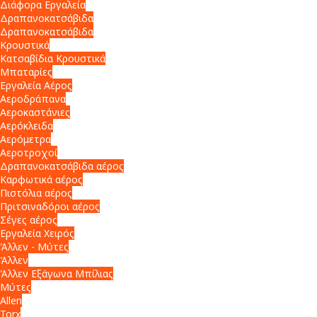
Διάφορα Εργαλεία
Δραπανοκατσάβιδα
Δραπανοκατσάβιδα
Κρουστικά
Κατσαβίδια Κρουστικά
Μπαταρίες
Εργαλεία Αέρος
Αεροδράπανα
Αεροκαστάνιες
Αερόκλειδα
Αερόμετρα
Αεροτροχοί
Δραπανοκατσάβιδα αέρος
Καρφωτικά αέρος
Πιστόλια αέρος
Πριτσιναδόροι αέρος
Σέγες αέρος
Εργαλεία Χειρός
Άλλεν - Μύτες
Άλλεν
Άλλεν Εξάγωνα Μπίλιας
Μύτες
Allen
Torx