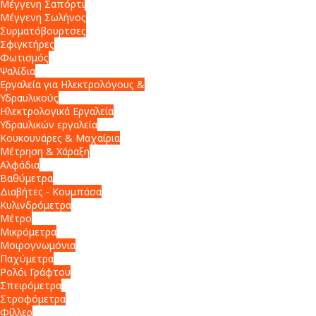
Μέγγενη Σαπόρτι
Μέγγενη Σωλήνος
Συρματόβουρτσες
Σφιγκτήρες
Φωτισμός
Ψαλίδια
Εργαλεία για Ηλεκτρολόγους &
Υδραυλικούς
Ηλεκτρολογικά Εργαλεία
Υδραυλικών εργαλεία
Κουκουνάρες & Μαχαίρια
Μέτρηση & Χάραξη
Αλφάδια
Βαθύμετρα
Διαβήτες - Κουμπάσα
Κυλινδρόμετρα
Μέτρο
Μικρόμετρα
Μοιρογνωμόνια
Παχύμετρα
Ρολόι Γράφτου
Σπειρόμετρα
Στροφόμετρα
Φίλλερ