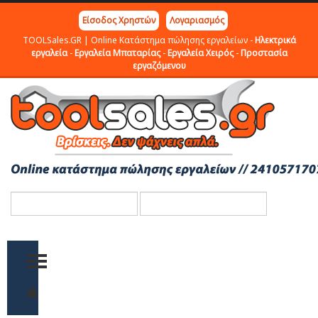
Είσοδος Χρηστών
Λογαριασμός
TOOLSales.GR | Online Κατάστημα πώλησης εργαλείων -
Ηλεκτρικά
εργαλεία
-
Εργαλεία Μπαταρίας
-
Εργαλεία Χειρός
-
Προστασία
εργαζόμενου
TOGGLE MENU