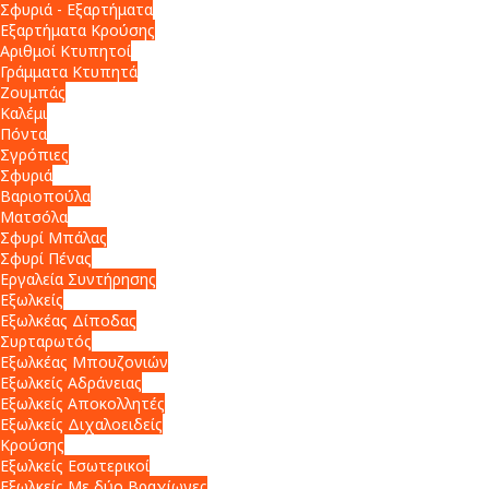
Σφυριά - Εξαρτήματα
Εξαρτήματα Κρούσης
Αριθμοί Κτυπητοί
Γράμματα Κτυπητά
Ζουμπάς
Καλέμι
Πόντα
Σγρόπιες
Σφυριά
Βαριοπούλα
Ματσόλα
Σφυρί Μπάλας
Σφυρί Πένας
Εργαλεία Συντήρησης
Εξωλκείς
Εξωλκέας Δίποδας
Συρταρωτός
Εξωλκέας Μπουζονιών
Εξωλκείς Αδράνειας
Εξωλκείς Αποκολλητές
Εξωλκείς Διχαλοειδείς
Κρούσης
Εξωλκείς Εσωτερικοί
Εξωλκείς Με δύο Βραχίωνες