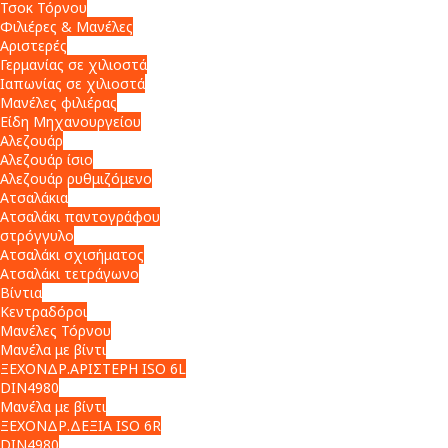
Τσοκ Τόρνου
Φιλιέρες & Μανέλες
Αριστερές
Γερμανίας σε χιλιοστά
Ιαπωνίας σε χιλιοστά
Μανέλες φιλιέρας
Είδη Μηχανουργείου
Αλεζουάρ
Αλεζουάρ ίσιο
Αλεζουάρ ρυθμιζόμενο
Ατσαλάκια
Ατσαλάκι παντογράφου
στρόγγυλο
Ατσαλάκι σχισήματος
Ατσαλάκι τετράγωνο
Βίντια
Κεντραδόροι
Μανέλες Τόρνου
Μανέλα με βίντι
ΞΕΧΟΝΔΡ.ΑΡΙΣΤΕΡΗ ISO 6L
DIN4980
Μανέλα με βίντι
ΞΕΧΟΝΔΡ.ΔΕΞΙΑ ISO 6R
DIN4980