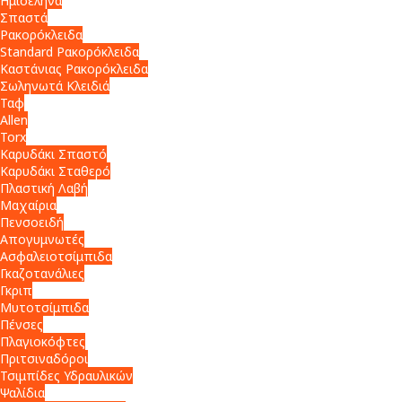
Ημισέληνα
Σπαστά
Ρακορόκλειδα
Standard Ρακορόκλειδα
Καστάνιας Ρακορόκλειδα
Σωληνωτά Κλειδιά
Ταφ
Allen
Torx
Καρυδάκι Σπαστό
Καρυδάκι Σταθερό
Πλαστική Λαβή
Μαχαίρια
Πενσοειδή
Απογυμνωτές
Ασφαλειοτσίμπιδα
Γκαζοτανάλιες
Γκριπ
Μυτοτσίμπιδα
Πένσες
Πλαγιοκόφτες
Πριτσιναδόροι
Τσιμπίδες Υδραυλικών
Ψαλίδια