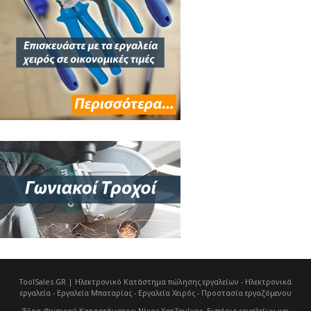
ToolSales.GR | Ηλεκτρονικό Κατάστημα πώλησης εργαλείων - Ηλεκτρονικά
εργαλεία - Εργαλεία Μπαταρίας - Εργαλεία Χειρός - Προστασία εργαζόμενου
Έδρα Φυσικού Καταστήματος
: Νίκος Χατζηνίκος, Εμπόριο εργαλείων και