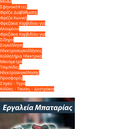
Modul
Σφηνοκόπτες
Φρέζα Διαβάθμισης
Φρέζα Κωνική
Φρεζάκια Καρβιδίου για
Αλουμίνιο
Φρεζάκια Καρβιδίου για
Σίδηρο
Συγκόλληση
Ηλεκτροσυγκολλήσεις
Κολλητήρια Ηλεκτρικά
Μανόμετρα
Τσιμπίδες
Ηλεκτροσυγκόλησης
Προσφορές
Σπρέϋ - Υγρά
Κόλλες - Ταινίες - Δεστράκια