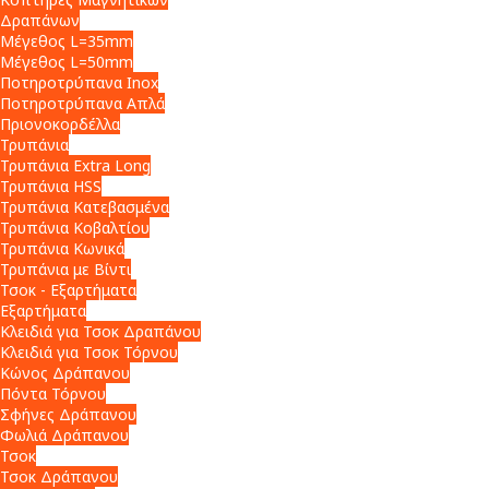
Δραπάνων
Μέγεθος L=35mm
Μέγεθος L=50mm
Ποτηροτρύπανα Inox
Ποτηροτρύπανα Απλά
Πριονοκορδέλλα
Τρυπάνια
Τρυπάνια Extra Long
Τρυπάνια HSS
Τρυπάνια Κατεβασμένα
Τρυπάνια Κοβαλτίου
Τρυπάνια Κωνικά
Τρυπάνια με Βίντι
Τσοκ - Εξαρτήματα
Εξαρτήματα
Κλειδιά για Τσοκ Δραπάνου
Κλειδιά για Τσοκ Τόρνου
Κώνος Δράπανου
Πόντα Τόρνου
Σφήνες Δράπανου
Φωλιά Δράπανου
Τσοκ
Τσοκ Δράπανου