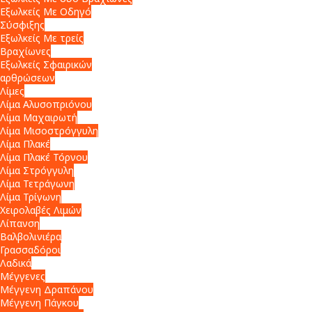
Εξωλκείς Με Οδηγό
Σύσφιξης
Εξωλκείς Με τρείς
Βραχίωνες
Εξωλκείς Σφαιρικών
αρθρώσεων
Λίμες
Λίμα Αλυσοπριόνου
Λίμα Μαχαιρωτή
Λίμα Μισοστρόγγυλη
Λίμα Πλακέ
Λίμα Πλακέ Τόρνου
Λίμα Στρόγγυλη
Λίμα Τετράγωνη
Λίμα Τρίγωνη
Χειρολαβές Λιμών
Λίπανση
Βαλβολινιέρα
Γρασσαδόροι
Λαδικά
Μέγγενες
Μέγγενη Δραπάνου
Μέγγενη Πάγκου