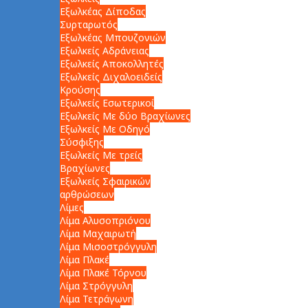
Εξωλκέας Δίποδας
Συρταρωτός
Εξωλκέας Μπουζονιών
Εξωλκείς Αδράνειας
Εξωλκείς Αποκολλητές
Εξωλκείς Διχαλοειδείς
Κρούσης
Εξωλκείς Εσωτερικοί
Εξωλκείς Με δύο Βραχίωνες
Εξωλκείς Με Οδηγό
Σύσφιξης
Εξωλκείς Με τρείς
Βραχίωνες
Εξωλκείς Σφαιρικών
αρθρώσεων
Λίμες
Λίμα Αλυσοπριόνου
Λίμα Μαχαιρωτή
Λίμα Μισοστρόγγυλη
Λίμα Πλακέ
Λίμα Πλακέ Τόρνου
Λίμα Στρόγγυλη
Λίμα Τετράγωνη