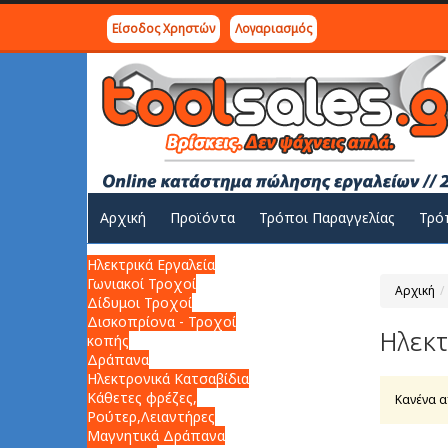
Είσοδος Χρηστών
Λογαριασμός
Αρχική
Προϊόντα
Τρόποι Παραγγελίας
Τρό
Ηλεκτρικά Εργαλεία
Γωνιακοί Τροχοί
Αρχική
Δίδυμοι Τροχοί
Δισκοπρίονα - Τροχοί
Ηλεκτ
κοπής
Δράπανα
Ηλεκτρονικά Κατσαβίδια
Κάθετες φρέζες,
Κανένα 
Ρούτερ,Λειαντήρες
Μαγνητικά Δράπανα