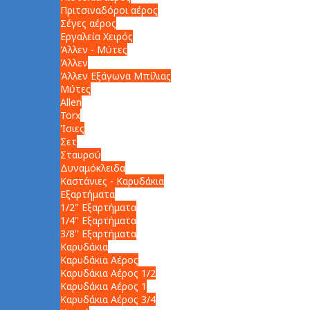
Πριτσιναδόροι αέρος
Σέγες αέρος
Εργαλεία Χειρός
Άλλεν - Μύτες
Άλλεν
Άλλεν Εξάγωνα Μπίλιας
Μύτες
Allen
Torx
Ίσιες
Σετ
Σταυρού
Δυναμόκλειδα
Καστάνιες - Καρυδάκια
Εξαρτήματα
1/2" Εξαρτήματα
1/4" Εξαρτήματα
3/8" Εξαρτήματα
Καρυδάκια
Καρυδάκια Αέρος
Καρυδάκια Αέρος 1/2
Καρυδάκια Αέρος 1
Καρυδάκια Αέρος 3/4