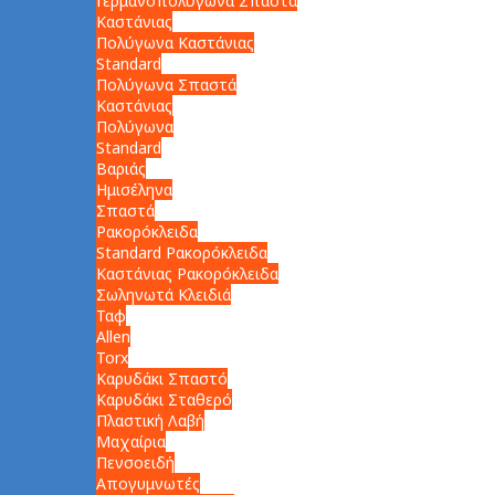
Γερμανοπολύγωνα Σπαστά
Καστάνιας
Πολύγωνα Καστάνιας
Standard
Πολύγωνα Σπαστά
Καστάνιας
Πολύγωνα
Standard
Βαριάς
Ημισέληνα
Σπαστά
Ρακορόκλειδα
Standard Ρακορόκλειδα
Καστάνιας Ρακορόκλειδα
Σωληνωτά Κλειδιά
Ταφ
Allen
Torx
Καρυδάκι Σπαστό
Καρυδάκι Σταθερό
Πλαστική Λαβή
Μαχαίρια
Πενσοειδή
Απογυμνωτές