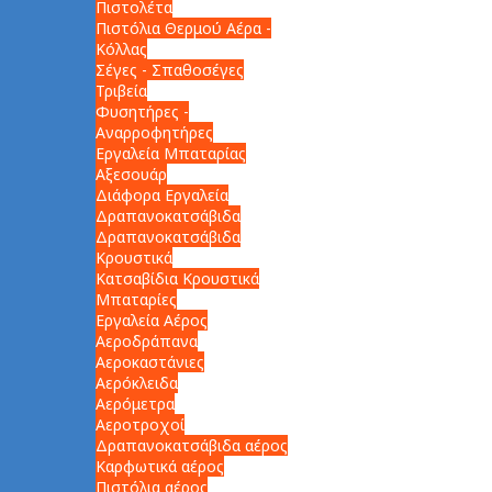
Πιστολέτα
Πιστόλια Θερμού Αέρα -
Κόλλας
Σέγες - Σπαθοσέγες
Τριβεία
Φυσητήρες -
Αναρροφητήρες
Εργαλεία Μπαταρίας
Αξεσουάρ
Διάφορα Εργαλεία
Δραπανοκατσάβιδα
Δραπανοκατσάβιδα
Κρουστικά
Κατσαβίδια Κρουστικά
Μπαταρίες
Εργαλεία Αέρος
Αεροδράπανα
Αεροκαστάνιες
Αερόκλειδα
Αερόμετρα
Αεροτροχοί
Δραπανοκατσάβιδα αέρος
Καρφωτικά αέρος
Πιστόλια αέρος