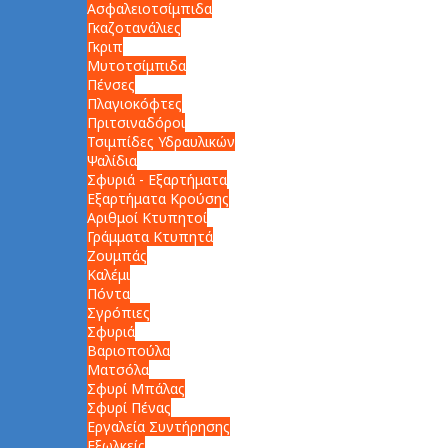
Ασφαλειοτσίμπιδα
Γκαζοτανάλιες
Γκριπ
Μυτοτσίμπιδα
Πένσες
Πλαγιοκόφτες
Πριτσιναδόροι
Τσιμπίδες Υδραυλικών
Ψαλίδια
Σφυριά - Εξαρτήματα
Εξαρτήματα Κρούσης
Αριθμοί Κτυπητοί
Γράμματα Κτυπητά
Ζουμπάς
Καλέμι
Πόντα
Σγρόπιες
Σφυριά
Βαριοπούλα
Ματσόλα
Σφυρί Μπάλας
Σφυρί Πένας
Εργαλεία Συντήρησης
Εξωλκείς