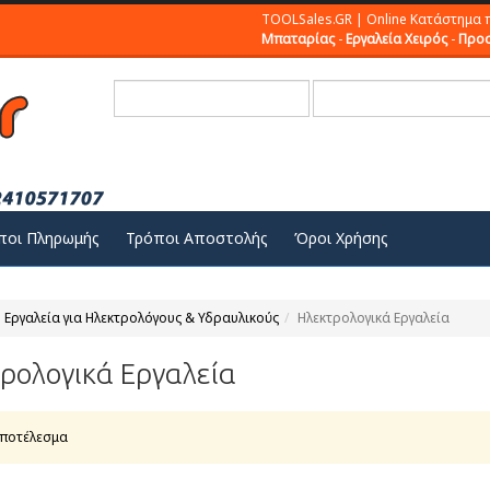
TOOLSales.GR | Online Κατάστημα 
Μπαταρίας
-
Εργαλεία Χειρός
-
Προσ
ποι Πληρωμής
Τρόποι Αποστολής
Όροι Χρήσης
Εργαλεία για Ηλεκτρολόγους & Υδραυλικούς
Ηλεκτρολογικά Εργαλεία
ρολογικά Εργαλεία
αποτέλεσμα